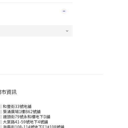
門市資訊
｜和豐街33號地舖
｜葵涌廣場1樓B62號舖
｜運頭街79號永和樓地下D舖
｜大棠路41-59號地下4號舖
｜海霸街108-114號地下E1#108號舖