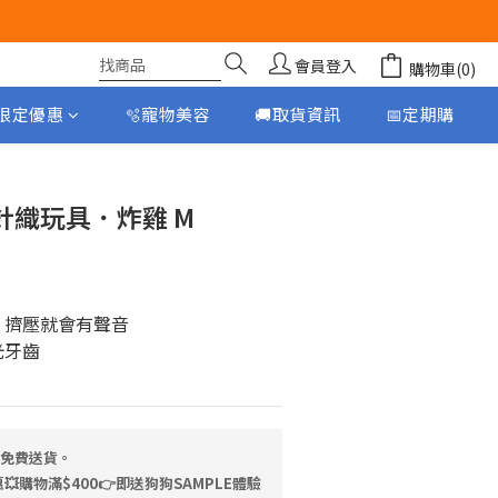
會員登入
購物車(0)
月限定優惠
🫧寵物美容
🚚取貨資訊
📅定期購
立即購買
工針織玩具．炸雞 M
，擠壓就會有聲音
光牙齒
，免費送貨。
💥購物滿$400👉即送狗狗SAMPLE體驗