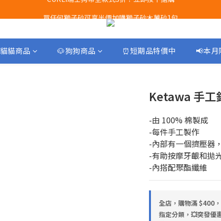
Airbuggy 全線現貨8折！立即點擊火速搶購
買任何獅子砂可享半價加購獅子砂木薯砂1包
Airbuggy 全線現貨8折！立即點擊火速搶購
貓貓商品
🐶狗狗商品
⏰短期品特價中
📢本
Ketawa 手
-由 100% 棉製成
-每件手工製作
-內部有一個擠壓器
-有助按摩牙齦和拋
-內搭配聚酯纖維
全店，購物滿 $400
指定分類，💥突發優惠