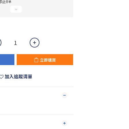
止!!𖤐
立即購買
加入追蹤清單