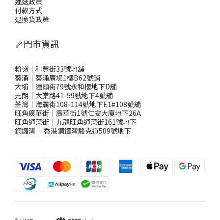
運送政策
付款方式
退換貨政策
🦴門市資訊
粉嶺｜和豐街33號地舖
葵涌｜葵涌廣場1樓B62號舖
大埔｜運頭街79號永和樓地下D舖
元朗｜大棠路41-59號地下4號舖
荃灣｜海霸街108-114號地下E1#108號舖
旺角廣華街｜廣華街1號仁安大廈地下26A
旺角通菜街｜九龍旺角通菜街161號地下
銅鑼灣
｜
香港銅鑼灣駱克道509號地下