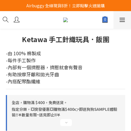
Airbuggy 全線現貨8折！立即點擊火速搶購
Airbuggy 全線現貨8折！立即點擊火速搶購
CURLI瑞士狗帶全款式3折！立即按下搶購
買任何獅子砂可享半價加購獅子砂木薯砂1包
Ketawa 手工針織玩具．飯團
Airbuggy 全線現貨8折！立即點擊火速搶購
-由 100% 棉製成
-每件手工製作
-內部有一個擠壓器，擠壓就會有聲音
-有助按摩牙齦和拋光牙齒
-內搭配聚酯纖維
全店，購物滿 $400，免費送貨。
指定分類，💥突發優惠💥購物滿$400👉即送狗狗SAMPLE體驗
裝‼️𖤐數量有限~送完即止!!𖤐