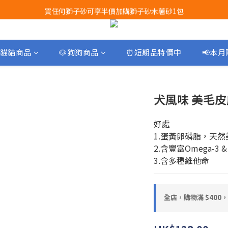
買任何獅子砂可享半價加購獅子砂木薯砂1包
Airbuggy 全線現貨8折！立即點擊火速搶購
Airbuggy 全線現貨8折！立即點擊火速搶購
貓貓商品
🐶狗狗商品
⏰短期品特價中
📢本
犬風味 美毛皮膚
好處
1.蛋黃卵磷脂，天然
2.含豐富Omega-3 &
3.含多種維他命
全店，購物滿 $400