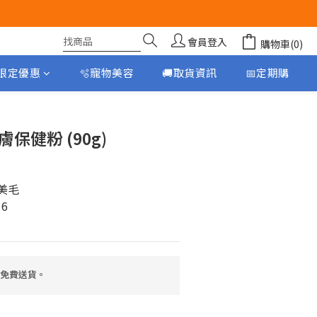
會員登入
購物車(0)
月限定優惠
🫧寵物美容
🚚取貨資訊
📅定期購
立即購買
保健粉 (90g)
美毛
 6
，免費送貨。