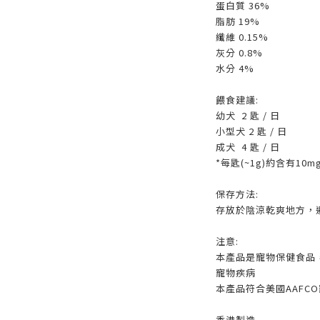
蛋白質 36%
脂肪 19%
纖維 0.15%
灰分 0.8%
水分 4%
餵食建議:
幼犬 2 匙 / 日
小型犬 2 匙 / 日
成犬 4 匙 / 日
*每匙(~1g)約含有10
保存方法:
存放於陰涼乾爽地方，
注意:
本產品是寵物保健食品
寵物疾病
本產品符合美國AAFC
香港製造