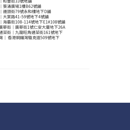
｜和豐街33號地舖
｜葵涌廣場1樓B62號舖
｜運頭街79號永和樓地下D舖
｜大棠路41-59號地下4號舖
｜海霸街108-114號地下E1#108號舖
廣華街｜廣華街1號仁安大廈地下26A
通菜街｜九龍旺角通菜街161號地下
灣
｜
香港銅鑼灣駱克道509號地下