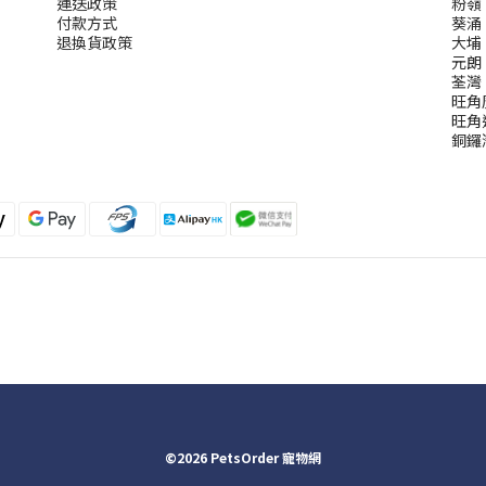
運送政策
粉嶺
付款方式
葵涌
退換貨政策
大埔
元朗
荃灣
旺角
旺角
銅鑼
©2026 PetsOrder 寵物網