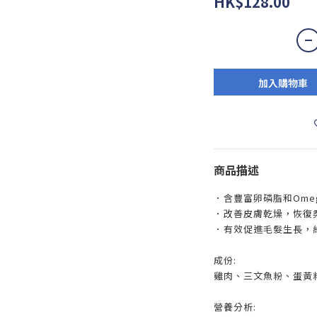
HK$128.00
加入購物車
商品描述
．含豐富卵磷脂和Ome
．改善皮膚乾燥，恢復
．有效促進毛髮生長，
成份:
雞肉、三文魚粉、蛋黃
營養分析: