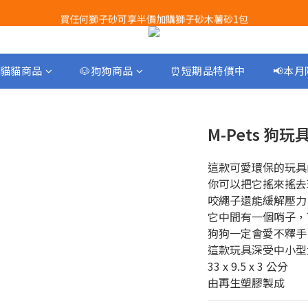
買任何獅子砂可享半價加購獅子砂木薯砂1包
Airbuggy 全線現貨8折！立即點擊火速搶購
Airbuggy 全線現貨8折！立即點擊火速搶購
貓貓商品
🐶狗狗商品
⏰短期品特價中
📢本
M-Pets 狗玩
這款可愛環保的玩具
你可以把它搖來搖去
咬繩子還能緩解壓力
它中間有一個哨子，
狗狗一定會愛不釋手
這款玩具深受中小型
33 x 9.5 x 3 公分
由再生塑膠製成