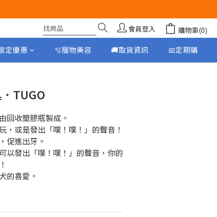
會員登入
購物車(0)
月限定優惠
🫧寵物美容
🚚取貨資訊
📅定期購
立即購買
具．TUGO
由回收塑膠瓶製成。
玩，或是發出「噗！噗！」的聲音！
，促進出牙。
可以發出「噗！噗！」的聲音，你的
！
犬的喜愛。