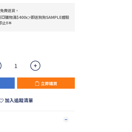
，免費送貨。
💥購物滿$400👉即送狗狗SAMPLE體驗
止!!𖤐
立即購買
加入追蹤清單