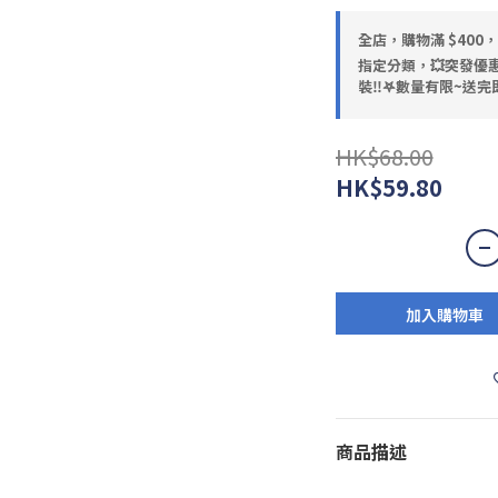
全店，購物滿 $400
指定分類，💥突發優惠
裝‼️𖤐數量有限~送完即
HK$68.00
HK$59.80
加入購物車
商品描述