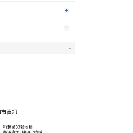
門市資訊
｜和豐街33號地舖
｜葵涌廣場1樓B62號舖