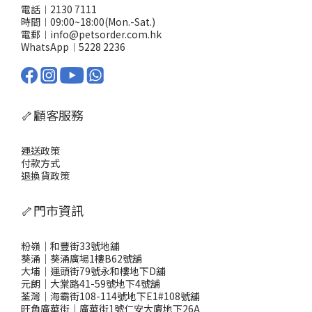
電話︱2130 7111
時間︱09:00~18:00(Mon.-Sat.)
電郵︱info@petsorder.com.hk
WhatsApp︱
5228 2236
🦴顧客服務
運送政策
付款方式
退換貨政策
🦴門市資訊
粉嶺｜和豐街33號地舖
葵涌｜葵涌廣場1樓B62號舖
大埔｜運頭街79號永和樓地下D舖
元朗｜大棠路41-59號地下4號舖
荃灣｜海霸街108-114號地下E1#108號舖
旺角廣華街｜廣華街1號仁安大廈地下26A