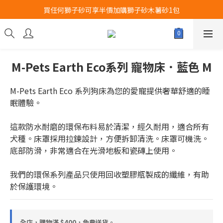
買任何獅子砂可享半價加購獅子砂木薯砂1包
Airbuggy 全線現貨8折！立即點擊火速搶購
Airbuggy 全線現貨8折！立即點擊火速搶購
M-Pets Earth Eco系列 寵物床．藍色 M
M-Pets Earth Eco 系列狗床為您的愛寵提供奢華舒適的睡
眠體驗。
這款防水耐磨的環保布料易於清潔，經久耐用，適合所有
犬種。床罩採用拉鍊設計，方便拆卸清洗。床罩可機洗。
底部防滑，非常適合在光滑地板和瓷磚上使用。
我們的環保系列產品只使用回收塑膠瓶製成的纖維，有助
於保護環境。
全店，購物滿 $400，免費送貨。