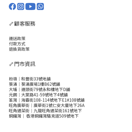
🦴顧客服務
運送政策
付款方式
退換貨政策
🦴門市資訊
粉嶺｜和豐街33號地舖
葵涌｜葵涌廣場1樓B62號舖
大埔｜運頭街79號永和樓地下D舖
元朗｜大棠路41-59號地下4號舖
荃灣｜海霸街108-114號地下E1#108號舖
旺角廣華街｜廣華街1號仁安大廈地下26A
旺角通菜街｜九龍旺角通菜街161號地下
銅鑼灣
｜
香港銅鑼灣駱克道509號地下