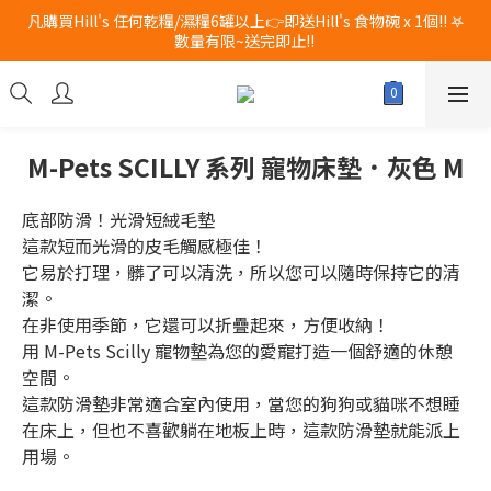
凡購買Hill's 任何乾糧/濕糧6罐以上👉即送Hill's 食物碗 x 1個!! 𖤐
新品登場 獅子堂貓罐頭 $180 x 24罐！立即點擊火速搶購
數量有限~送完即止!! 
新品登場 獅子堂貓罐頭 $180 x 24罐！立即點擊火速搶購
M-Pets SCILLY 系列 寵物床墊．灰色 M
底部防滑！光滑短絨毛墊
這款短而光滑的皮毛觸感極佳！
它易於打理，髒了可以清洗，所以您可以隨時保持它的清
潔。
在非使用季節，它還可以折疊起來，方便收納！
用 M-Pets Scilly 寵物墊為您的愛寵打造一個舒適的休憩
空間。
這款防滑墊非常適合室內使用，當您的狗狗或貓咪不想睡
在床上，但也不喜歡躺在地板上時，這款防滑墊就能派上
用場。