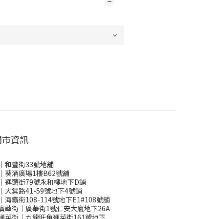
門市資訊
｜和豐街33號地舖
｜葵涌廣場1樓B62號舖
｜運頭街79號永和樓地下D舖
｜大棠路41-59號地下4號舖
｜海霸街108-114號地下E1#108號舖
廣華街｜廣華街1號仁安大廈地下26A
通菜街｜九龍旺角通菜街161號地下