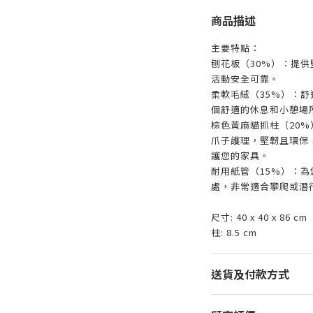
商品描述
主要特點：
刨花板（30%）：提
活動安全可靠。
柔軟毛絨（35%）：
個舒適的休息和小憩場
棕色黃麻貓抓柱（20
爪子護理，堅韌且環保
護您的家具。
耐用紙管（15%）：
處，非常適合攀爬或潛
尺寸: 40 x 40 x 86 cm
柱: 8.5 cm
送貨及付款方式