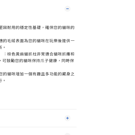
供堅固耐用的穩定性基礎，確保您的貓咪的
舒適的毛絨表面為您的貓咪在玩樂後提供一
所。
%）：棕色黃麻貓抓柱非常適合貓咪抓癢和
，可鼓勵您的貓咪保持爪子健康，同時保
為您的貓咪增加一個有趣且多功能的藏身之
行。