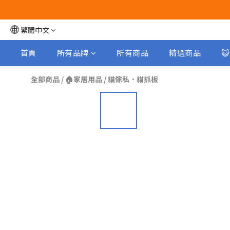
繁體中文
首頁
所有品牌
所有商品
精選商品

全部商品
/
🏠家居用品
/
貓傢私．貓抓板