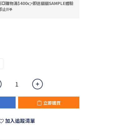
💥購物滿$400👉即送貓貓SAMPLE體驗
止!!𖤐
立即購買
加入追蹤清單