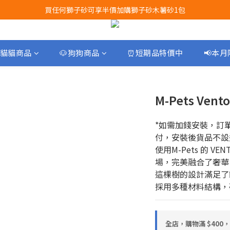
買任何獅子砂可享半價加購獅子砂木薯砂1包
Airbuggy 全線現貨8折！立即點擊火速搶購
Airbuggy 全線現貨8折！立即點擊火速搶購
貓貓商品
🐶狗狗商品
⏰短期品特價中
📢本
M-Pets Ven
*如需加錢安裝，訂
付，安裝後貨品不設
使用M-Pets 的 
場，完美融合了奢華
這棵樹的設計滿足了
採用多種材料結構，
全店，購物滿 $400