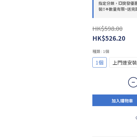
指定分類，💥突發優惠
裝‼️𖤐數量有限~送完即
HK$598.00
HK$526.20
種類
: 1個
1個
上門連安裝
加入購物車