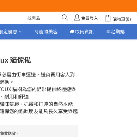
會員登入
購物車(0)
月限定優惠
🫧寵物美容
🚚取貨資訊
📅定期購
立即購買
toux 貓傢俬
單必需由街車運送，送貨費用客人到
退換。
VENTOUX 貓樹為您的貓咪提供終極遊樂
、耐用和舒適
貓咪攀爬、抓癢和打盹的自然本能
確保您的貓咪朋友能夠長久享受樂趣
，免費送貨。