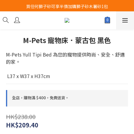
買任何獅子砂可享半價加購獅子砂木薯砂1包
Airbuggy 全線現貨8折！立即點擊火速搶購
Airbuggy 全線現貨8折！立即點擊火速搶購
M-Pets 寵物床．蒙古包 黑色
M-Pets Yull Tipi Bed 為您的寵物提供時尚、安全、舒適
的家。
 L37 x W37 x H37cm
全店，購物滿 $400，免費送貨。
HK$238.00
HK$209.40