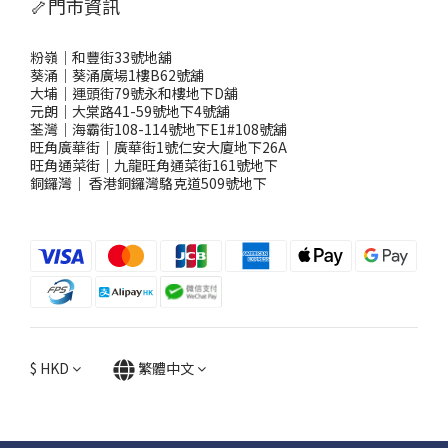
🦴門市資訊
粉嶺｜和豐街33號地舖
葵涌｜葵涌廣場1樓B62號舖
大埔｜運頭街79號永和樓地下D舖
元朗｜大棠路41-59號地下4號舖
荃灣｜海霸街108-114號地下E1#108號舖
旺角廣華街｜廣華街1號仁安大廈地下26A
旺角通菜街｜九龍旺角通菜街161號地下
銅鑼灣
｜
香港銅鑼灣駱克道509號地下
$
HKD
繁體中文