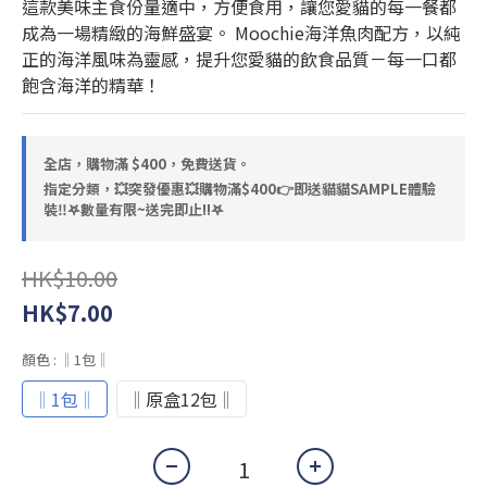
這款美味主食份量適中，方便食用，讓您愛貓的每一餐都
成為一場精緻的海鮮盛宴。 Moochie海洋魚肉配方，以純
正的海洋風味為靈感，提升您愛貓的飲食品質－每一口都
飽含海洋的精華！
全店，購物滿 $400，免費送貨。
指定分類，💥突發優惠💥購物滿$400👉即送貓貓SAMPLE體驗
裝‼️𖤐數量有限~送完即止!!𖤐
HK$10.00
HK$7.00
顏色
: ‖1包‖
‖1包‖
‖原盒12包‖