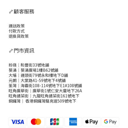
🦴顧客服務
運送政策
付款方式
退換貨政策
🦴門市資訊
粉嶺｜和豐街33號地舖
葵涌｜葵涌廣場1樓B62號舖
大埔｜運頭街79號永和樓地下D舖
元朗｜大棠路41-59號地下4號舖
荃灣｜海霸街108-114號地下E1#108號舖
旺角廣華街｜廣華街1號仁安大廈地下26A
旺角通菜街｜九龍旺角通菜街161號地下
銅鑼灣
｜
香港銅鑼灣駱克道509號地下