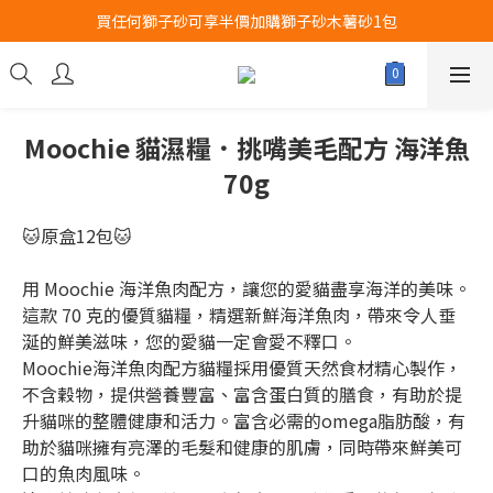
買任何獅子砂可享半價加購獅子砂木薯砂1包
Airbuggy 全線現貨8折！立即點擊火速搶購
Airbuggy 全線現貨8折！立即點擊火速搶購
Moochie 貓濕糧．挑嘴美毛配方 海洋魚
70g
🐱原盒12包🐱
用 Moochie 海洋魚肉配方，讓您的愛貓盡享海洋的美味。
這款 70 克的優質貓糧，精選新鮮海洋魚肉，帶來令人垂
涎的鮮美滋味，您的愛貓一定會愛不釋口。
Moochie海洋魚肉配方貓糧採用優質天然食材精心製作，
不含穀物，提供營養豐富、富含蛋白質的膳食，有助於提
升貓咪的整體健康和活力。富含必需的omega脂肪酸，有
助於貓咪擁有亮澤的毛髮和健康的肌膚，同時帶來鮮美可
口的魚肉風味。