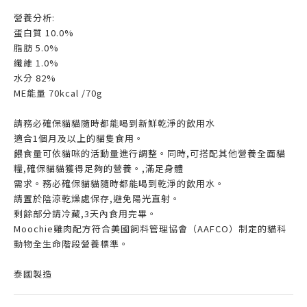
營養分析:
蛋白質 10.0%
脂肪 5.0%
纖維 1.0%
水分 82%
ME能量 70kcal /70g
請務必確保貓貓隨時都能喝到新鮮乾淨的飲用水
適合1個月及以上的貓隻食用。
餵食量可依貓咪的活動量進行調整。同時,可搭配其他營養全面貓
糧,確保貓貓獲得足夠的營養。,滿足身體
需求。務必確保貓貓隨時都能喝到乾淨的飲用水。
請置於陰涼乾燥處保存,避免陽光直射。
剩餘部分請冷藏,3天內食用完畢。
Moochie雞肉配方符合美國飼料管理協會（AAFCO）制定的貓科
動物全生命階段營養標準。
泰國製造