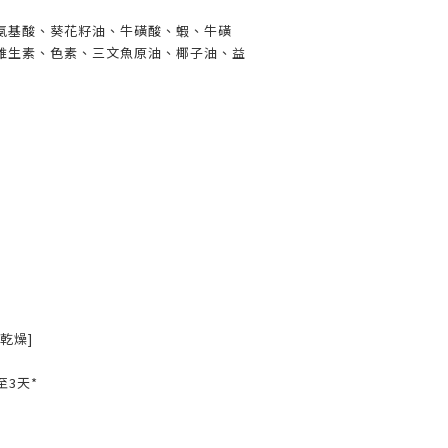
氨基酸、葵花籽油、牛磺酸、蝦、牛磺
維生素、色素、三文魚原油、椰子油、益
至乾燥]
至3天*