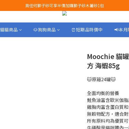
買任何獅子砂可享半價加購獅子砂木薯砂1包
Airbuggy 全線現貨8折！立即點擊火速搶購
Airbuggy 全線現貨8折！立即點擊火速搶購
貓貓商品
🐶狗狗商品
⏰短期品特價中
📢本
Moochie 
方 海蝦85g
🐱原箱24罐🐱
全面均衡的營養
鮭魚油富含歐米伽脂
雞胸肉富含蛋白質和
無穀物配方，適合對
所有原料均為優質可
牛磺酸是貓咪體內一