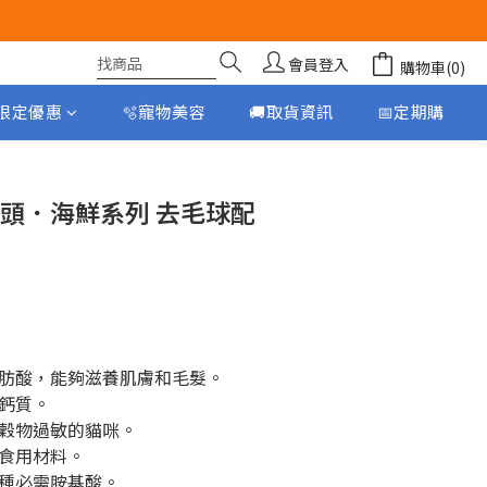
會員登入
購物車(0)
月限定優惠
🫧寵物美容
🚚取貨資訊
📅定期購
立即購買
貓罐頭．海鮮系列 去毛球配
肪酸，能夠滋養肌膚和毛髮。
鈣質。
穀物過敏的貓咪。
食用材料。
種必需胺基酸。