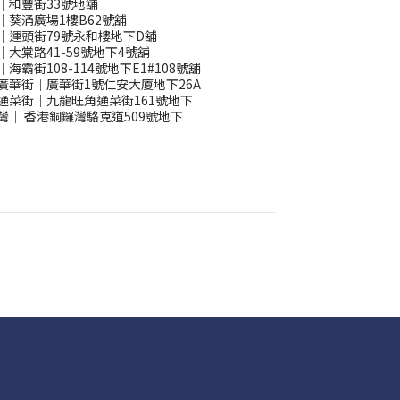
｜和豐街33號地舖
｜葵涌廣場1樓B62號舖
｜運頭街79號永和樓地下D舖
｜大棠路41-59號地下4號舖
｜海霸街108-114號地下E1#108號舖
廣華街｜廣華街1號仁安大廈地下26A
通菜街｜九龍旺角通菜街161號地下
灣
｜
香港銅鑼灣駱克道509號地下