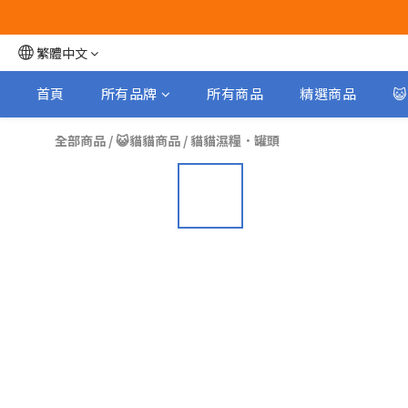
繁體中文
首頁
所有品牌
所有商品
精選商品

全部商品
/
😺貓貓商品
/
貓貓濕糧．罐頭