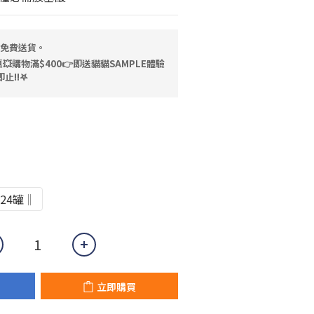
，免費送貨。
💥購物滿$400👉即送貓貓SAMPLE體驗
止!!𖤐
24罐‖
立即購買