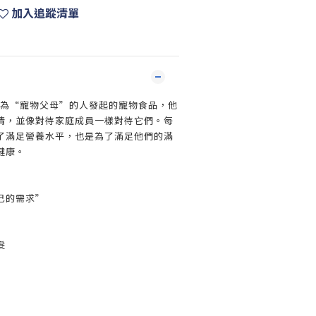
加入追蹤清單
群自稱為“寵物父母”的人發起的寵物食品，他
情，並像對待家庭成員一樣對待它們。每
了滿足營養水平，也是為了滿足他們的滿
健康。
己的需求”
髮