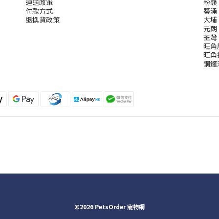
運送政策
粉嶺
付款方式
葵涌
退換貨政策
大埔
元朗
荃灣
旺角
旺角
銅鑼
©2026 PetsOrder 寵物網