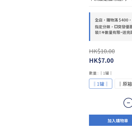
全店，購物滿 $400
指定分類，💥突發優惠
裝‼️𖤐數量有限~送完即
HK$10.00
HK$7.00
數量
: ‖1罐‖
‖1罐‖
‖原箱
加入購物車