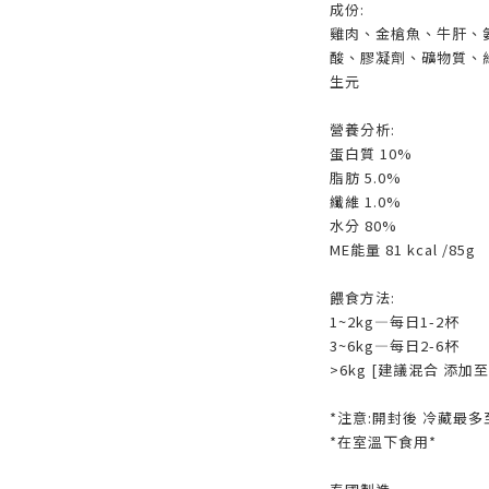
成份:
雞肉、金槍魚、牛肝、
酸、膠凝劑、礦物質、
生元
營養分析:
蛋白質 10%
脂肪 5.0%
纖維 1.0%
水分 80%
ME能量 81 kcal /85g
餵食方法:
1~2kg—每日1-2杯
3~6kg—每日2-6杯
>6kg [建議混合 添加
*注意:開封後 冷藏最多
*在室溫下食用*