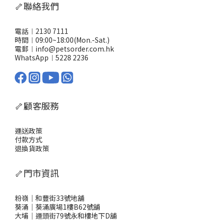
食，比較細隻或者唔咬得膠囊嘅毛孩更易接受。熱烈推薦：點解要
🦴聯絡我們
優先選用AKANE NMN健康補助食品？有NMN、益生菌、葡萄糖胺
及多種維他命，照顧毛孩全方位健康 日本製造品質有保證 對老年毛
孩更見效果：活動力提升、毛髮更靚、水腫、關節僵硬等症狀減輕
電話︱2130 7111
要寵物每日活力充沛、健康有保障，AKANE貓狗合用NMN健康補助
時間︱09:00~18:00(Mon.-Sat.)
食品 係主人嘅最佳選擇！由內到外提升毛孩質素，幫你守護佢哋每
電郵︱info@petsorder.com.hk
一日。
WhatsApp︱
5228 2236
🦴顧客服務
運送政策
付款方式
退換貨政策
🦴門市資訊
粉嶺｜和豐街33號地舖
葵涌｜葵涌廣場1樓B62號舖
大埔｜運頭街79號永和樓地下D舖