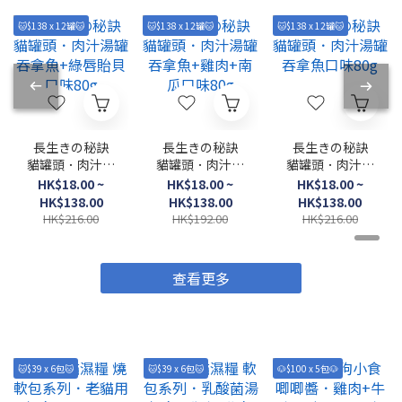
🐱$138 x 12罐🐱
🐱$138 x 12罐🐱
🐱$138 x 12罐🐱
長生きの秘訣
長生きの秘訣
長生きの秘訣
貓罐頭．肉汁湯
貓罐頭．肉汁湯
貓罐頭．肉汁湯
罐 吞拿魚+綠唇
罐 吞拿魚+雞肉
罐 吞拿魚口味
HK$18.00 ~
HK$18.00 ~
HK$18.00 ~
貽貝口味80g
+南瓜口味80g
80g
HK$138.00
HK$138.00
HK$138.00
HK$216.00
HK$192.00
HK$216.00
查看更多
🐱$39 x 6包🐱
🐱$39 x 6包🐱
🐶$100 x 5包🐶