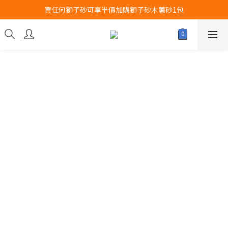
買任何獅子砂可享半價加購獅子砂木薯砂1包
Airbuggy 全線現貨8折！立即點擊火速搶購
Airbuggy 全線現貨8折！立即點擊火速搶購