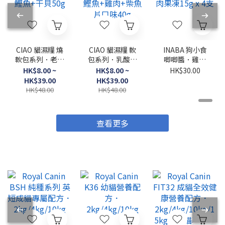
CIAO 貓濕糧 燒
CIAO 貓濕糧 軟
INABA 狗小食
軟包系列．老貓
包系列．乳酸菌
唧唧醬．雞肉
用 鰹魚+干貝
湯 鰹魚+雞肉
+牛肉果凍15g
HK$8.00 ~
HK$8.00 ~
HK$30.00
50g
+柴魚片口味
x 4支
HK$39.00
HK$39.00
40g
HK$48.00
HK$48.00
查看更多