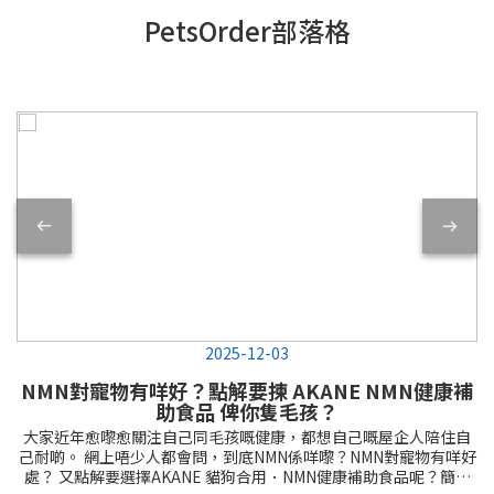
PetsOrder部落格
2025-12-03
NMN對寵物有咩好？點解要揀 AKANE NMN健康補
助食品 俾你隻毛孩？
大家近年愈嚟愈關注自己同毛孩嘅健康，都想自己嘅屋企人陪住自
己耐啲。 網上唔少人都會問，到底NMN係咩嚟？NMN對寵物有咩好
處？ 又點解要選擇AKANE 貓狗合用．NMN健康補助食品呢？簡單