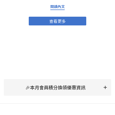
講一下 NMN係乜嘢？NMN網上有好詳細嘅解說，不過要簡單啲講
NMN補充就係幫助身體增加NAD+水平，提昇能量、抗氧化、加速新
閱讀內文
陳代謝同免疫力提升。唔單止人類，係動物身上都有正面效果。
NMN研究喺近十年好受注目，亦有唔少科學文獻支持佢嘅效益。
NMN對寵物的好處——由內到外全面提升毛孩健康狀態抗衰老、保持
查看更多
活力 隨年齡增長，貓狗身體機能會慢慢退化。NMN可以維持細胞能
量，促進新陳代謝，幫毛孩保持好嘅精神狀態，減慢老化症狀。增
強免疫力 有效提昇免疫系統，減少容易感冒、皮膚病、長期炎症嘅
可能。有助修復細胞、促進康復 動物比起人類更容易受傷或感染。
NMN有助DNA修復細胞，幫助傷口癒合、術後康復快啲(最好食前問
醫生建議)。支持關節、肌肉同整體活動力 尤其年紀大嘅貓狗，易有
關節炎、活動力減弱。NMN同AKANE貓狗NMN產品入面嘅葡萄糖胺
有助加強關節靈活，減輕痛楚、令佢哋走動自如，更加有活力。點
擊購買「AKANE」NMN健康補助食品 貓狗合用提升皮膚毛髮健康
改善皮膚質素及毛髮生長，毛孩嘅毛會更有光澤、摸落去更滑身。
點解要揀「AKANE」NMN健康補助食品？產品成份解構市面上補充
劑咁多，AKANE貓狗NMN有咩突圍之處？除咗NMN主打成份，仲有
以下亮點：乳酸菌 乳酸菌幫助消化、提升腸道健康，減少敏感、肚
痾等腸胃問題。葡萄糖胺（蝦蟹來源） 強化關節健康，同時減低炎
🎉本月會員積分換領優惠資訊
症。多種維他命B群（B1、B2、B6、B12）、維他命C 支持能量新
陳代謝、提升免疫力。鰹魚精華、磷蝦精華 及糊精、環糊精、結晶
纖維素 提供高質蛋白質、重要微量元素，維持肌肉、身體強壯。 餵
食方法簡易貼心，大小寵物都啱用建議根據重量食用：5公斤以下：
每日1粒 5~15公斤：每日2粒 15公斤以上：每日3粒 可分做一次或多
次餵食 可以將膠囊打開，之後將膠囊入面嘅粉末加入去糧食到一齊