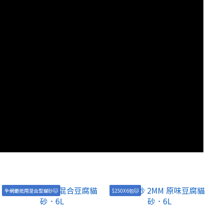
全網最抵用混合型貓砂🐱
$250X6包🐱