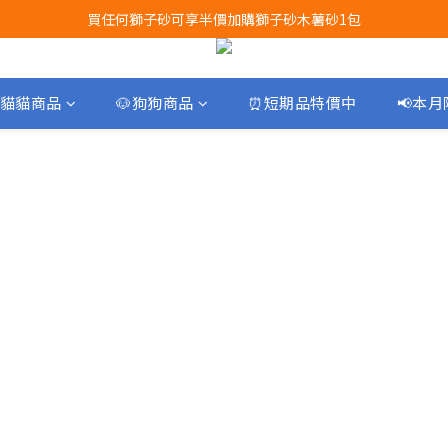
買任何獅子砂可享半價加購獅子砂木薯砂1包
Airbuggy 全線現貨8折！立即點擊火速搶購
Airbuggy 全線現貨8折！立即點擊火速搶購
貓貓商品
🐶狗狗商品
⏰短期品特價中
📢本