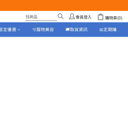
會員登入
購物車(0)
月限定優惠
🫧寵物美容
🚚取貨資訊
📅定期購