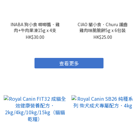
INABA 狗小食 唧唧醬．雞
CIAO 貓小食．Churu 護齒
肉+牛肉果凍15g x 4支
雞肉味脆脆餅5g x 6包裝
HK$30.00
HK$25.00
查看更多