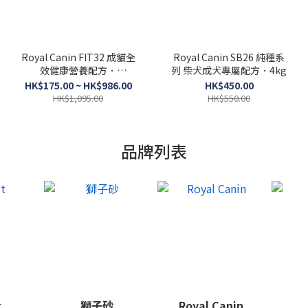
Royal Canin FIT32 成貓全
Royal Canin SB26 純種系
效健康營養配方．
列 柴犬成犬專屬配方．4kg
2kg/4kg/10kg/15kg（貓
HK$175.00 ~ HK$986.00
HK$450.00
貓乾糧）
HK$1,095.00
HK$550.00
品牌列表
t
獅子砂
Royal Canin