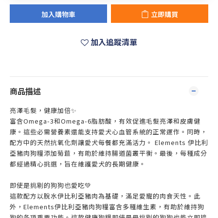
加入購物車
立即購買
加入追蹤清單
商品描述
亮澤毛髮，健康加倍✨
富含Omega-3和Omega-6脂肪酸，有效促進毛髮亮澤和皮膚健
康。這些必需營養素還能支持愛犬心血管系統的正常運作。同時，
配方中的天然抗氧化劑讓愛犬每餐都充滿活力。 Elements 伊比利
亞豬肉狗糧添加菊苣，有助於維持腸道菌叢平衡。最後，每種成分
都經過精心挑選，旨在維護愛犬的長期健康。
即使是挑剔的狗狗也愛吃💚
這款配方以脫水伊比利亞豬肉為基礎，滿足愛寵的肉食天性。此
外，Elements伊比利亞豬肉狗糧富含多種維生素，有助於維持狗
狗的各項重要功能。這款健康狗糧即使是最挑剔的狗狗也能立即接