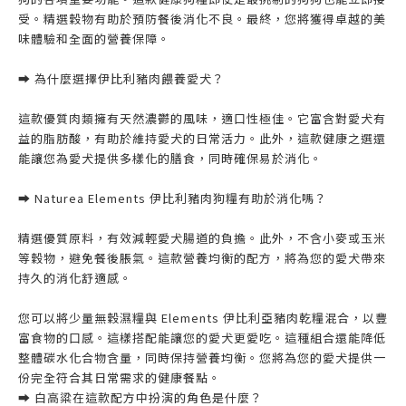
受。精選穀物有助於預防餐後消化不良。最終，您將獲得卓越的美
味體驗和全面的營養保障。
➡️ 為什麼選擇伊比利豬肉餵養愛犬？
這款優質肉類擁有天然濃鬱的風味，適口性極佳。它富含對愛犬有
益的脂肪酸，有助於維持愛犬的日常活力。此外，這款健康之選還
能讓您為愛犬提供多樣化的膳食，同時確保易於消化。
➡️ Nat​​urea Elements 伊比利豬肉狗糧有助於消化嗎？
精選優質原料，有效減輕愛犬腸道的負擔。此外，不含小麥或玉米
等穀物，避免餐後脹氣。這款營養均衡的配方，將為您的愛犬帶來
持久的消化舒適感。
您可以將少量無穀濕糧與 Elements 伊比利亞豬肉乾糧混合，以豐
富食物的口感。這樣搭配能讓您的愛犬更愛吃。這種組合還能降低
整體碳水化合物含量，同時保持營養均衡。您將為您的愛犬提供一
份完全符合其日常需求的健康餐點。
➡️ 白高粱在這款配方中扮演的角色是什麼？