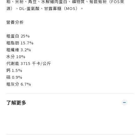
粕、米粉、角豆、水解雞肉蛋白、礦物質、菊苣菊粉（FOS來
源）、DL-蛋氨酸、甘露寡糖（MOS）。
營養分析
粗蛋白 25%
粗脂肪 15.7%
粗纖維 3.2%
水分 10%
代謝能 3715 千卡/公斤
鈣 1.5%
磷 0.9%
粗灰分 6.7%
了解更多