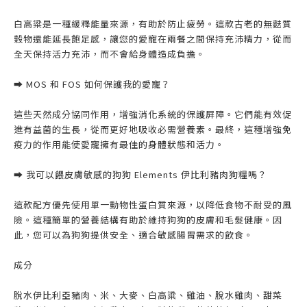
白高粱是一種緩釋能量來源，有助於防止疲勞。這款古老的無麩質
穀物還能延長飽足感，讓您的愛寵在兩餐之間保持充沛精力，從而
全天保持活力充沛，而不會給身體造成負擔。
➡️ MOS 和 FOS 如何保護我的愛寵？
這些天然成分協同作用，增強消化系統的保護屏障。它們能有效促
進有益菌的生長，從而更好地吸收必需營養素。最終，這種增強免
疫力的作用能使愛寵擁有最佳的身體狀態和活力。
➡️ 我可以餵皮膚敏感的狗狗 Elements 伊比利豬肉狗糧嗎？
這款配方優先使用單一動物性蛋白質來源，以降低食物不耐受的風
險。這種簡單的營養結構有助於維持狗狗的皮膚和毛髮健康。因
此，您可以為狗狗提供安全、適合敏感腸胃需求的飲食。
成分
脫水伊比利亞豬肉、米、大麥、白高粱、雞油、脫水雞肉、甜菜