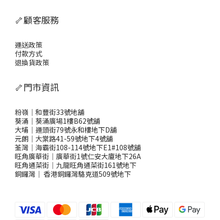
🦴顧客服務
運送政策
付款方式
退換貨政策
🦴門市資訊
粉嶺｜和豐街33號地舖
葵涌｜葵涌廣場1樓B62號舖
大埔｜運頭街79號永和樓地下D舖
元朗｜大棠路41-59號地下4號舖
荃灣｜海霸街108-114號地下E1#108號舖
旺角廣華街｜廣華街1號仁安大廈地下26A
旺角通菜街｜九龍旺角通菜街161號地下
銅鑼灣
｜
香港銅鑼灣駱克道509號地下