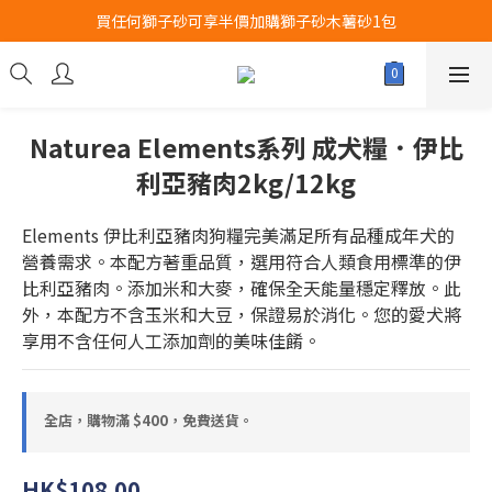
買任何獅子砂可享半價加購獅子砂木薯砂1包
Airbuggy 全線現貨8折！立即點擊火速搶購
Airbuggy 全線現貨8折！立即點擊火速搶購
Naturea Elements系列 成犬糧．伊比
利亞豬肉2kg/12kg
Elements 伊比利亞豬肉狗糧完美滿足所有品種成年犬的
營養需求。本配方著重品質，選用符合人類食用標準的伊
比利亞豬肉。添加米和大麥，確保全天能量穩定釋放。此
外，本配方不含玉米和大豆，保證易於消化。您的愛犬將
享用不含任何人工添加劑的美味佳餚。
全店，購物滿 $400，免費送貨。
HK$108.00