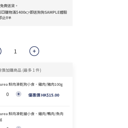
，免費送貨。
💥購物滿$400👉即送狗狗SAMPLE體驗
止!!𖤐
惠價加購商品
(最多 1 件)
turea 鮮肉凍乾狗小食．雞肉/豬肉100g
優惠價 HK$15.00
turea 鮮肉凍乾貓小食．雞肉/鴨肉/魚肉
0g