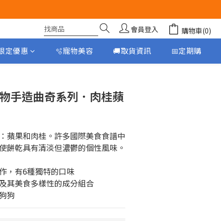
會員登入
購物車(0)
月限定優惠
🫧寵物美容
🚚取貨資訊
📅定期購
立即購買
 無榖物手造曲奇系列．肉桂蘋
：蘋果和肉桂。許多國際美食食譜中
使餅乾具有清淡但濃鬱的個性風味。
作，有6種獨特的口味
及其美食多樣性的成分組合
狗狗