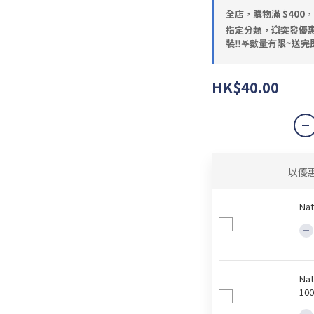
全店，購物滿 $400
指定分類，💥突發優惠
裝‼️𖤐數量有限~送完即
HK$40.00
以優
Na
Na
10