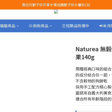
買任何獅子砂可享半價加購獅子砂木薯砂1包
Airbuggy 全線現貨8折！立即點擊火速搶購
Airbuggy 全線現貨8折！立即點擊火速搶購
貓貓商品
🐶狗狗商品
⏰短期品特價中
📢本
Naturea
果140g
兩種經典口味的組合
的成分結合在一起，
不含穀物的狗餅乾
採用手工配方精心製
靈感來自義大利美食
適合所有年齡階段的