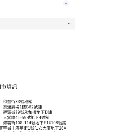
門市資訊
｜和豐街33號地舖
｜葵涌廣場1樓B62號舖
｜運頭街79號永和樓地下D舖
｜大棠路41-59號地下4號舖
｜海霸街108-114號地下E1#108號舖
廣華街｜廣華街1號仁安大廈地下26A