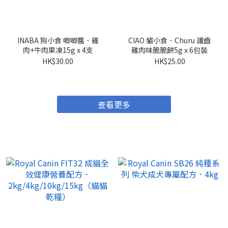
INABA 狗小食 唧唧醬．雞
CIAO 貓小食．Churu 護齒
肉+牛肉果凍15g x 4支
雞肉味脆脆餅5g x 6包裝
HK$30.00
HK$25.00
查看更多