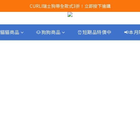
Airbuggy 全線現貨8折！立即點擊火速搶購
CURLI瑞士狗帶全款式3折！立即按下搶購
買任何獅子砂可享半價加購獅子砂木薯砂1包
Airbuggy 全線現貨8折！立即點擊火速搶購
貓貓商品
🐶狗狗商品
⏰短期品特價中
📢本