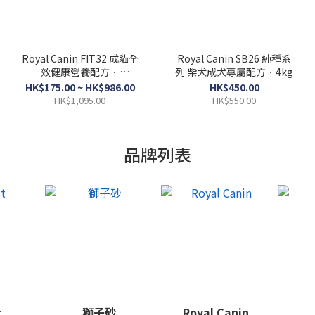
Royal Canin FIT32 成貓全
Royal Canin SB26 純種系
效健康營養配方．
列 柴犬成犬專屬配方．4kg
2kg/4kg/10kg/15kg（貓
HK$175.00 ~ HK$986.00
HK$450.00
貓乾糧）
HK$1,095.00
HK$550.00
品牌列表
t
獅子砂
Royal Canin