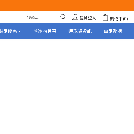
會員登入
購物車(0)
月限定優惠
🫧寵物美容
🚚取貨資訊
📅定期購