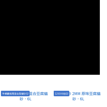
全網最抵用混合型貓砂🐱
$250X6包🐱