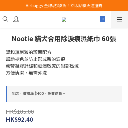
Airbuggy 全線現貨8折！立即點擊火速搶購
Airbuggy 全線現貨8折！立即點擊火速搶購
CURLI瑞士狗帶全款式3折！立即按下搶購
買任何獅子砂可享半價加購獅子砂木薯砂1包
Nootie 貓犬合用除淚痕濕紙巾 60張
Airbuggy 全線現貨8折！立即點擊火速搶購
溫和無刺激的潔面配方
幫助褪色並防止形成新的淚痕
蘆薈凝膠舒緩和滋潤敏感的眼部區域
方便清潔，無需沖洗
全店，購物滿 $400，免費送貨。
HK$105.00
HK$92.40