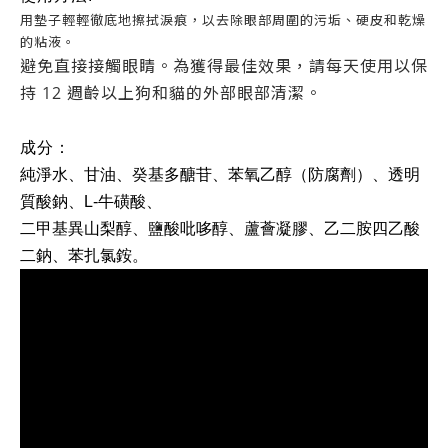
用墊子輕輕徹底地擦拭淚痕，以去除眼部周圍的污垢、硬皮和乾燥
的粘液。
避免直接接觸眼睛。為獲得最佳效果，請每天使用以保
持 12 週齡以上狗和貓的外部眼部清潔。
成分：
純淨水、甘油、癸基多醣苷、苯氧乙醇（防腐劑）、透明
質酸鈉、L-牛磺酸、
二甲基異山梨醇、鹽酸吡哆醇、蘆薈凝膠、乙二胺四乙酸
二鈉、苯扎氯銨。