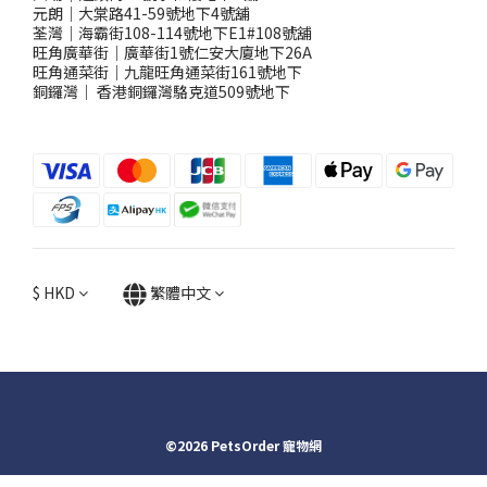
元朗｜大棠路41-59號地下4號舖
荃灣｜海霸街108-114號地下E1#108號舖
旺角廣華街｜廣華街1號仁安大廈地下26A
旺角通菜街｜九龍旺角通菜街161號地下
銅鑼灣
｜
香港銅鑼灣駱克道509號地下
$
HKD
繁體中文
©2026 PetsOrder 寵物網