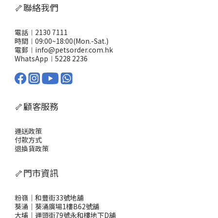
🦴聯絡我們
電話︱2130 7111
時間︱09:00~18:00(Mon.-Sat.)
電郵︱info@petsorder.com.hk
WhatsApp︱
5228 2236
🦴顧客服務
運送政策
付款方式
退換貨政策
🦴門市資訊
粉嶺｜和豐街33號地舖
葵涌｜葵涌廣場1樓B62號舖
大埔｜運頭街79號永和樓地下D舖