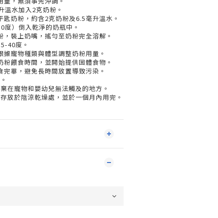
用量，無須事先沖調。
升溫水加入2克奶粉。
匙奶粉，約含2克奶粉及6.5毫升溫水。
50度）倒入乾淨的奶瓶中。
粉，裝上奶嘴，搖勻至奶粉完全溶解。
-40度。
根據寵物種類與體型調整奶粉用量。
奶粉餵食時間，並開始提供固體食物。
食完畢，避免長時間放置導致污染。
劑。
丟棄在寵物和嬰幼兒無法觸及的地方。
，存放於陰涼乾燥處，並於一個月內用完。