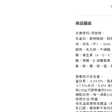
商品描述
主要原料/添加物：
乳蛋白、動物脂肪、脫
母、初乳（牛）、DHA
節劑、乳化劑、牛磺酸、
酸、維生素（A、D、E、
酸、葉酸、β-胡蘿蔔
氯、鎂、鐵、銅、錳、
營養成分及含量：
蛋白質：≥34.0%，脂
≤7.5%水分：6.0% 
每100g代謝熱量約54
調配比例：每一湯匙(10
使用方法/劑量：
母乳溫度通常為體溫（約攝
乳口感，寵物較不易抗