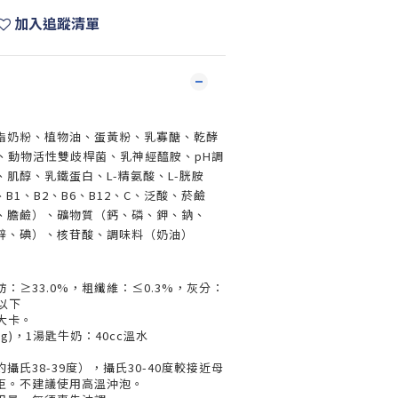
加入追蹤清單
脂奶粉、植物油、蛋黃粉、乳寡醣、乾酵
、動物活性雙歧桿菌、乳神經醯胺、pH調
肌醇、乳鐵蛋白、L-精氨酸、L-胱胺
B1、B2、B6、B12、C、泛酸、菸鹼
素、膽鹼）、礦物質（鈣、磷、鉀、鈉、
鋅、碘）、核苷酸、調味料（奶油）
肪：≥33.0%，粗纖維：≤0.3%，灰分：
或以下
4大卡。
g)，1湯匙牛奶：40cc溫水
氏38-39度），攝氏30-40度較接近母
拒。不建議使用高溫沖泡。