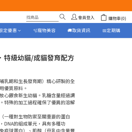
會員登入
購物車(0)
月限定優惠
🫧寵物美容
🚚取貨資訊
📅定期購
立即購買
ac．特級幼貓/成貓發育配方
哺乳期和生長發育期）精心研製的全
用優質原料。
放心餵食新生幼貓。乳糖含量經過調
。特殊的加工過程確保了優異的溶解
（一種對生物防禦至關重要的蛋白
，DNA的組成單元，具有多種功
免疫球蛋白）、肌醇（母乳中含量豐