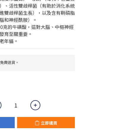
）、活性雙歧桿菌（有助於消化系統
進雙歧桿菌生長），以及含有鞘磷脂
腦和神經酰胺）。
100克的牛磺酸，這對大腦、中樞神經
發育至關重要。
老年貓。
，免費送貨。
立即購買