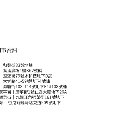
門市資訊
｜和豐街33號地舖
｜葵涌廣場1樓B62號舖
｜運頭街79號永和樓地下D舖
｜大棠路41-59號地下4號舖
｜海霸街108-114號地下E1#108號舖
廣華街｜廣華街1號仁安大廈地下26A
通菜街｜九龍旺角通菜街161號地下
灣
｜
香港銅鑼灣駱克道509號地下