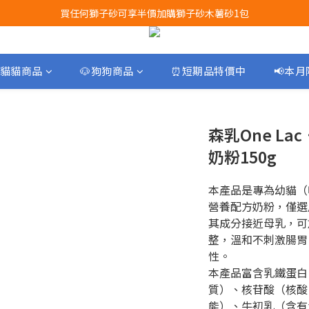
Airbuggy 全線現貨8折！立即點擊火速搶購
Airbuggy 全線現貨8折！立即點擊火速搶購
貓貓商品
🐶狗狗商品
⏰短期品特價中
📢本
森乳One L
奶粉150g
本產品是專為幼貓（
營養配方奶粉，僅選
其成分接近母乳，可
整，溫和不刺激腸胃
性。
本產品富含乳鐵蛋白
質）、核苷酸（核酸
能）、牛初乳（含有