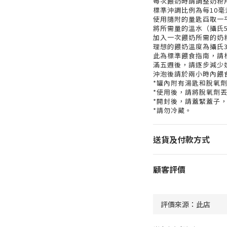
每次餵奶時請調整奶粉
標準沖調比例為每10毫
使用隨附的量匙舀取一平
將所需量的溫水（攝氏
加入一次餵奶所需的奶
理想的餵奶溫度為攝氏35
此為標準餵食指南，請
滿五週後，請逐步減少
沖泡後請於兩小時內餵
*罐內附有湯匙和脫氧
*使用後，請將脫氧劑
*開封後，請蓋緊蓋子
*請勿冷藏。
送貨及付款方式
顧客評價