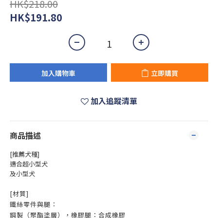
HK$218.00
HK$191.80
加入購物車
立即購買
加入追蹤清單
商品描述
[推薦犬種]
適合超小型犬
及小型犬
[材質]
鐵絲零件與腿：
鋼製（聚酯塗層），橡膠腿：合成橡膠