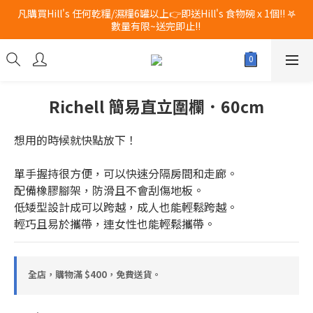
凡購買Hill's 任何乾糧/濕糧6罐以上👉即送Hill's 食物碗 x 1個!! 𖤐
新品登場 獅子堂貓罐頭 $180 x 24罐！立即點擊火速搶購
數量有限~送完即止!! 
新品登場 獅子堂貓罐頭 $180 x 24罐！立即點擊火速搶購
Richell 簡易直立圍欄．60cm
想用的時候就快點放下！ 
單手握持很方便，可以快速分隔房間和走廊。 
配備橡膠腳架，防滑且不會刮傷地板。
低矮型設計成可以跨越，成人也能輕鬆跨越。
輕巧且易於攜帶，連女性也能輕鬆攜帶。
全店，購物滿 $400，免費送貨。