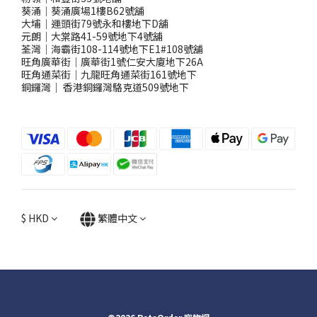
葵涌｜葵涌廣場1樓B62號舖
大埔｜運頭街79號永和樓地下D舖
元朗｜大棠路41-59號地下4號舖
荃灣｜海霸街108-114號地下E1#108號舖
旺角廣華街｜廣華街1號仁安大廈地下26A
旺角通菜街｜九龍旺角通菜街161號地下
銅鑼灣
｜
香港銅鑼灣駱克道509號地下
$
HKD
繁體中文