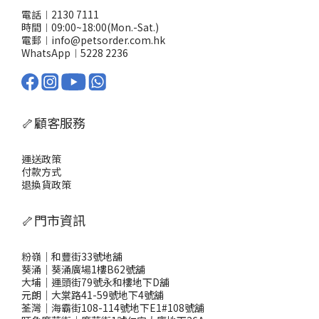
電話︱2130 7111
時間︱09:00~18:00(Mon.-Sat.)
電郵︱info@petsorder.com.hk
WhatsApp︱
5228 2236
🦴顧客服務
運送政策
付款方式
退換貨政策
🦴門市資訊
粉嶺｜和豐街33號地舖
葵涌｜葵涌廣場1樓B62號舖
大埔｜運頭街79號永和樓地下D舖
元朗｜大棠路41-59號地下4號舖
荃灣｜海霸街108-114號地下E1#108號舖