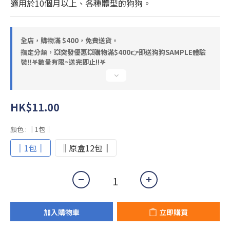
適用於10個月以上、各種體型的狗狗。
全店，購物滿 $400，免費送貨。
指定分類，💥突發優惠💥購物滿$400👉即送狗狗SAMPLE體驗
裝‼️𖤐數量有限~送完即止!!𖤐
HK$11.00
顏色
: ‖1包‖
‖1包‖
‖原盒12包‖
加入購物車
立即購買