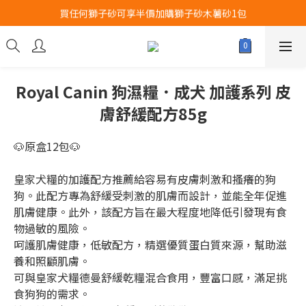
買任何獅子砂可享半價加購獅子砂木薯砂1包
Airbuggy 全線現貨8折！立即點擊火速搶購
Airbuggy 全線現貨8折！立即點擊火速搶購
Royal Canin 狗濕糧．成犬 加護系列 皮
膚舒緩配方85g
🐶原盒12包🐶
皇家犬糧的加護配方推薦給容易有皮膚刺激和搔癢的狗
狗。此配方專為舒緩受刺激的肌膚而設計，並能全年促進
肌膚健康。此外，該配方旨在最大程度地降低引發現有食
物過敏的風險。
呵護肌膚健康，低敏配方，精選優質蛋白質來源，幫助滋
養和照顧肌膚。
可與皇家犬糧德曼舒緩乾糧混合食用，豐富口感，滿足挑
食狗狗的需求。