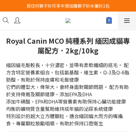
買任何獅子砂可享半價加購獅子砂木薯砂1包
Airbuggy 全線現貨8折！立即點擊火速搶購
Airbuggy 全線現貨8折！立即點擊火速搶購
Royal Canin MCO 純種系列 緬因成貓專
屬配方．2kg/10kg
緬因貓毛髮較長，十分濃密，並帶有柔軟纖細的底毛。 配
方含特定營養素組合，包括氨基酸，維生素，Ω-3及Ω-6脂
肪酸，有助於保持皮膚和毛髮健康
它們的體型大，骨架大，會終身面對關節問題。 配方有助
於支持骨骼及關節健康，添加EPA及DHA
添加牛磺酸，EPA和DHA等營養素有助保持心臟功能健康
均衡的礦物質含量幫助維持成年貓的泌尿系統健康
特別設計的超大立方體顆粒，適合緬因貓大而方的嘴攝
食。專屬顆粒鼓勵咀嚼，有助於保持口腔衛生