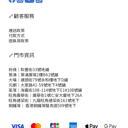
🦴顧客服務
運送政策
付款方式
退換貨政策
🦴門市資訊
粉嶺｜和豐街33號地舖
葵涌｜葵涌廣場1樓B62號舖
大埔｜運頭街79號永和樓地下D舖
元朗｜大棠路41-59號地下4號舖
荃灣｜海霸街108-114號地下E1#108號舖
旺角廣華街｜廣華街1號仁安大廈地下26A
旺角通菜街｜九龍旺角通菜街161號地下
銅鑼灣
｜
香港銅鑼灣駱克道509號地下