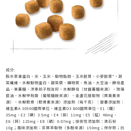
成分:
脫水家禽蛋白、米、玉米、動物脂肪、玉米麩質、小麥麩質*、蔬
菜纖維、水解動物蛋白、甜菜漿、礦物質、魚油、大豆油、酵母產
品、果寡糖、洋車前子殼及籽、水解酵母（甘露寡糖來源）、琉璃
苣油、水解甲殼類（葡萄糖胺來源）、金盞花提取物（葉黃素來
源）、水解軟骨（軟骨素來源）添加劑（每千克）：營養添加劑：
維生素A 30500國際單位、維生素D3 800國際單位、E1（鐵）
35mg、E2（碘）3.5mg、E4（銅）11mg、E5（錳）46mg、
E6（鋅）125mg、E8（硒）0.07mg；技術性添加劑：沸石粉
10g；風味添加劑：茶葉萃取物（多酚來源）150mg；保存劑；抗