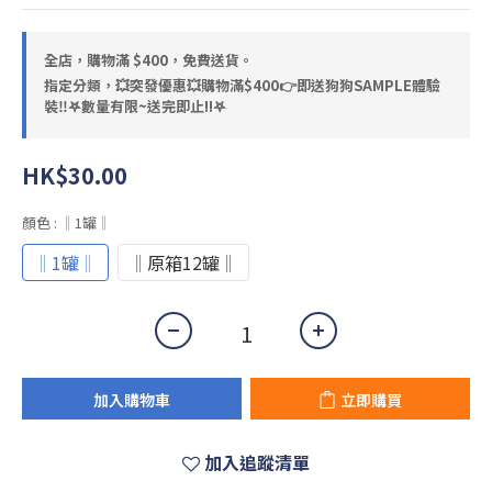
全店，購物滿 $400，免費送貨。
指定分類，💥突發優惠💥購物滿$400👉即送狗狗SAMPLE體驗
裝‼️𖤐數量有限~送完即止!!𖤐
HK$30.00
顏色
: ‖1罐‖
‖1罐‖
‖原箱12罐‖
加入購物車
立即購買
加入追蹤清單