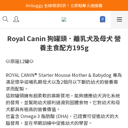
Airbuggy 全線現貨8折！立即點擊火速搶購
Airbuggy 全線現貨8折！立即點擊火速搶購
CURLI瑞士狗帶全款式3折！立即按下搶購
買任何獅子砂可享半價加購獅子砂木薯砂1包
Royal Canin 狗罐頭．離乳犬及母犬 營
Airbuggy 全線現貨8折！立即點擊火速搶購
養主食配方195g
🐶原箱12罐🐶
ROYAL CANIN® Starter Mousse Mother & Babydog 專為
滿足懷孕或哺乳期母犬以及2個月以下斷奶幼犬的營養需
求而配製。
這款罐頭擁有超柔軟的慕斯質地，能夠適應幼犬消化系統
的發育，並幫助幼犬順利過渡到固體食物。它對幼犬和母
犬都具有極高的營養價值。
也富含 Omega-3 脂肪酸 (DHA)，已證實可促進幼犬的大
腦發育，並在早期訓練中促進幼犬的學習。