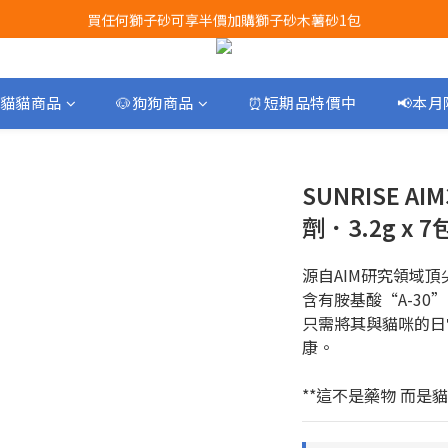
買任何獅子砂可享半價加購獅子砂木薯砂1包
Airbuggy 全線現貨8折！立即點擊火速搶購
Airbuggy 全線現貨8折！立即點擊火速搶購
貓貓商品
🐶狗狗商品
⏰短期品特價中
📢本
SUNRISE 
劑．3.2g x 7
源自AIM研究領域
含有胺基酸“A-30
只需將其與貓咪的日
康。
**這不是藥物 而是