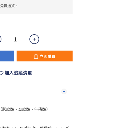
，免費送貨。
立即購買
加入追蹤清單
（胱胺酸、蛋胺酸、牛磺酸）
，脂肪：4.5%或以上，粗纖維：1.0%或