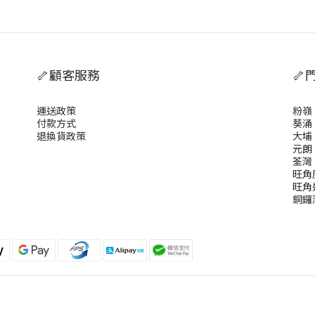
🦴顧客服務
🦴
運送政策
粉嶺
付款方式
葵涌
退換貨政策
大埔
元朗
荃灣
旺角
旺角
銅鑼