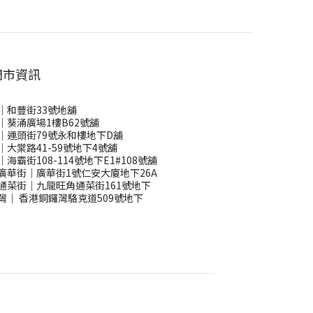
門市資訊
｜和豐街33號地舖
｜葵涌廣場1樓B62號舖
｜運頭街79號永和樓地下D舖
｜大棠路41-59號地下4號舖
｜海霸街108-114號地下E1#108號舖
廣華街｜廣華街1號仁安大廈地下26A
通菜街｜九龍旺角通菜街161號地下
灣
｜
香港銅鑼灣駱克道509號地下