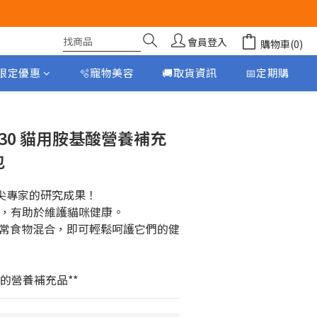
會員登入
購物車(0)
月限定優惠
🫧寵物美容
🚚取貨資訊
📅定期購
立即購買
AIM30 貓用胺基酸營養補充
包
頂尖專家的研究成果！
”，有助於維護貓咪健康。
常食物混合，即可輕鬆呵護它們的健
貓的營養補充品**