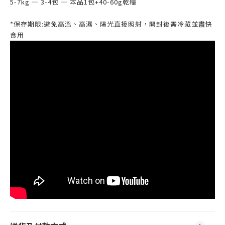
5-7kg — 3-4包 — 本品1包+40-60g乾糧
*保存期限:避免高溫、高濕、陽光直接照射，開封後需冷藏並盡快
食用