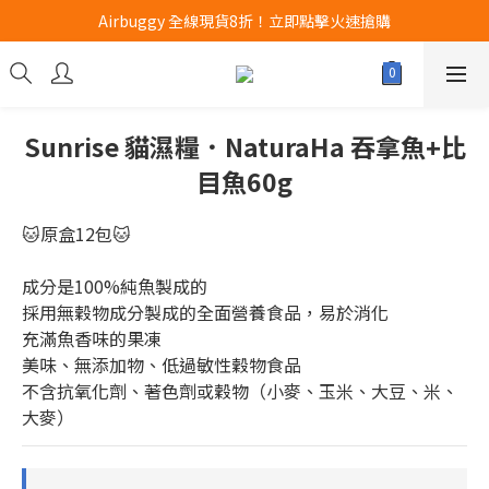
Airbuggy 全線現貨8折！立即點擊火速搶購
Airbuggy 全線現貨8折！立即點擊火速搶購
CURLI瑞士狗帶全款式3折！立即按下搶購
買任何獅子砂可享半價加購獅子砂木薯砂1包
Sunrise 貓濕糧．NaturaHa 吞拿魚+比
Airbuggy 全線現貨8折！立即點擊火速搶購
目魚60g
🐱原盒12包🐱
成分是100%純魚製成的
採用無穀物成分製成的全面營養食品，易於消化
充滿魚香味的果凍
美味、無添加物、低過敏性穀物食品
不含抗氧化劑、著色劑或穀物（小麥、玉米、大豆、米、
大麥）