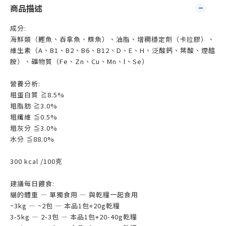
商品描述
成分:
海鮮類（鰹魚、吞拿魚、鰈魚）、油脂、增稠穩定劑（卡拉膠）、
維生素（A、B1、B2、B6、B12、D、E、H、泛酸鈣、葉酸、煙醯
胺）、礦物質（Fe、Zn、Cu、Mn、l、Se）
營養分析:
粗蛋白質 ≧8.5%
粗脂肪 ≧3.0%
粗纖維 ≦0.5%
粗灰分 ≦3.0%
水分 ≦88.0%
300 kcal /100克
建議每日餵食:
貓的體重 — 單獨食用 — 與乾糧一起食用
~3kg — ~2包 — 本品1包+20g乾糧
3-5kg — 2-3包 — 本品1包+20-40g乾糧