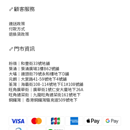
🦴顧客服務
運送政策
付款方式
退換貨政策
🦴門市資訊
粉嶺｜和豐街33號地舖
葵涌｜葵涌廣場1樓B62號舖
大埔｜運頭街79號永和樓地下D舖
元朗｜大棠路41-59號地下4號舖
荃灣｜海霸街108-114號地下E1#108號舖
旺角廣華街｜廣華街1號仁安大廈地下26A
旺角通菜街｜九龍旺角通菜街161號地下
銅鑼灣
｜
香港銅鑼灣駱克道509號地下