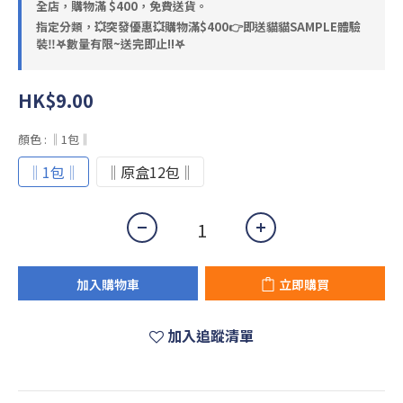
全店，購物滿 $400，免費送貨。
指定分類，💥突發優惠💥購物滿$400👉即送貓貓SAMPLE體驗
裝‼️𖤐數量有限~送完即止!!𖤐
HK$9.00
顏色
: ‖1包‖
‖1包‖
‖原盒12包‖
加入購物車
立即購買
加入追蹤清單