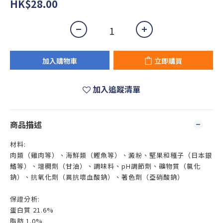
HK$28.00
加入購物車
立即購買
加入追蹤清單
商品描述
材料:
肉類（雞肉等）、海鮮類（鰹魚等）、澱粉、堅果和種子（日本銀
鰭等）、增稠劑（甘油）、調味料、pH調節劑、礦物質（氯化
鈉）、抗氧化劑（異抗壞血酸鈉）、著色劑（亞硝酸鈉）
保證分析:
蛋白質 21.6%
脂肪 1.0%