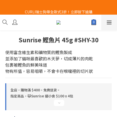
新品登場 獅子堂貓罐頭 $180 x 24罐！立即點擊火速搶購
CURLI瑞士狗帶全款式3折！立即按下搶購
凡購買Hill's 任何乾糧/濕糧6罐以上👉即送Hill's 食物碗 x 1個!! 𖤐
數量有限~送完即止!! 
Sunrise 鰹魚片 45g #SHY-30
新品登場 獅子堂貓罐頭 $180 x 24罐！立即點擊火速搶購
使用富含維生素和礦物質的鰹魚製成
並添加了貓咪最喜歡的木天蓼，切成薄片的肉乾
包裹著鰹魚的鮮美味道
物有所值，容易咀嚼，不會卡在喉嚨裡的切片狀
全店，購物滿 $400，免費送貨。
指定商品，🐱Sunrise 貓小食 $100 x 4包