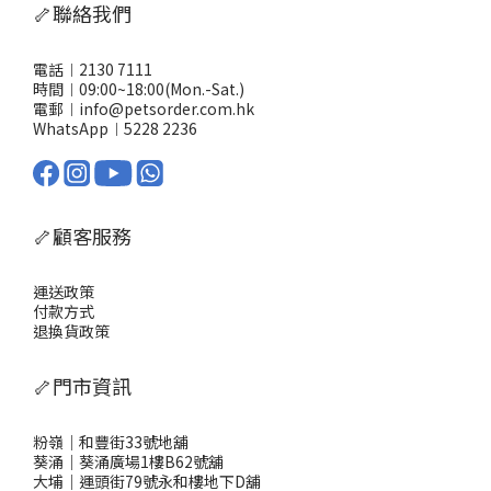
🦴聯絡我們
電話︱2130 7111
時間︱09:00~18:00(Mon.-Sat.)
電郵︱info@petsorder.com.hk
WhatsApp︱
5228 2236
🦴顧客服務
運送政策
付款方式
退換貨政策
🦴門市資訊
粉嶺｜和豐街33號地舖
葵涌｜葵涌廣場1樓B62號舖
大埔｜運頭街79號永和樓地下D舖