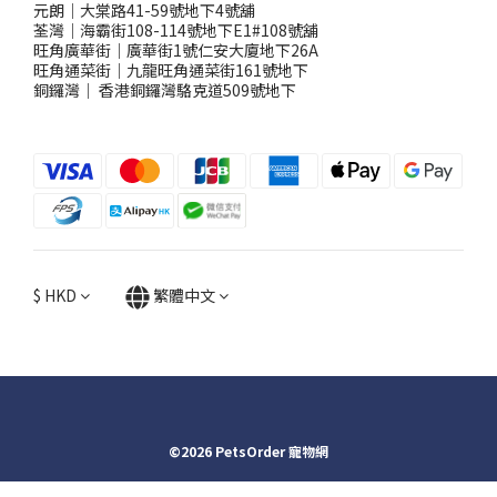
元朗｜大棠路41-59號地下4號舖
荃灣｜海霸街108-114號地下E1#108號舖
旺角廣華街｜廣華街1號仁安大廈地下26A
旺角通菜街｜九龍旺角通菜街161號地下
銅鑼灣
｜
香港銅鑼灣駱克道509號地下
$
HKD
繁體中文
©2026 PetsOrder 寵物網