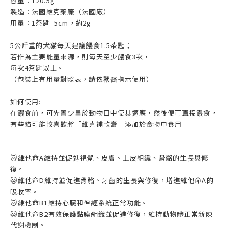
容量：120.5g
製造：法國維克藥廠（法國廠）
用量：1茶匙=5cm，約2g
5公斤重的犬貓每天建議餵食1.5茶匙；
若作為主要能量來源，則每天至少餵食3次，
每次4茶匙以上。
（包裝上有用量對照表，請依獸醫指示使用）
如何使用:
在餵食前，可先置少量於動物口中使其適應，然後便可直接餵食，
有些貓可能較喜歡將「維克補軟膏」添加於食物中食用
🐱維他命A維持並促進視覺、皮膚、上皮組織、骨骼的生長與修
復。
🐱維他命D維持並促進骨骼、牙齒的生長與修復，增進維他命A的
吸收率。
🐱維他命B1維持心臟和神經系統正常功能。
🐱維他命B2有效保護黏膜組織並促進修復，維持動物體正常新陳
代謝機制。