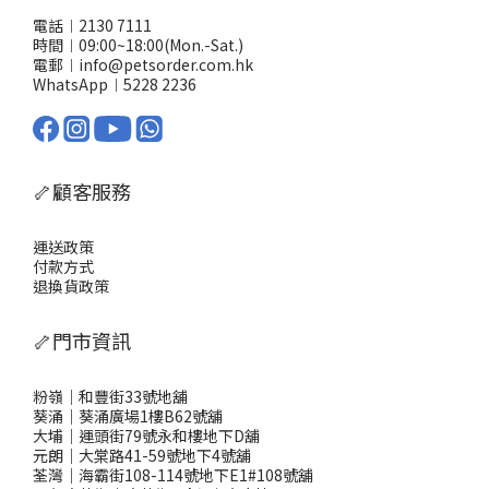
電話︱2130 7111
時間︱09:00~18:00(Mon.-Sat.)
電郵︱info@petsorder.com.hk
WhatsApp︱
5228 2236
🦴顧客服務
運送政策
付款方式
退換貨政策
🦴門市資訊
粉嶺｜和豐街33號地舖
葵涌｜葵涌廣場1樓B62號舖
大埔｜運頭街79號永和樓地下D舖
元朗｜大棠路41-59號地下4號舖
荃灣｜海霸街108-114號地下E1#108號舖