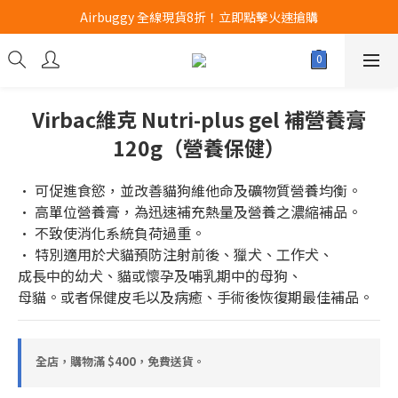
Airbuggy 全線現貨8折！立即點擊火速搶購
Airbuggy 全線現貨8折！立即點擊火速搶購
CURLI瑞士狗帶全款式3折！立即按下搶購
買任何獅子砂可享半價加購獅子砂木薯砂1包
Virbac維克 Nutri-plus gel 補營養膏
Airbuggy 全線現貨8折！立即點擊火速搶購
120g（營養保健）
· 可促進食慾，並改善貓狗維他命及礦物質營養均衡。
· 高單位營養膏，為迅速補充熱量及營養之濃縮補品。
· 不致使消化系統負荷過重。
· 特別適用於犬貓預防注射前後、獵犬、工作犬、
成長中的幼犬、貓或懷孕及哺乳期中的母狗、
母貓。或者保健皮毛以及病癒、手術後恢復期最佳補品。
全店，購物滿 $400，免費送貨。