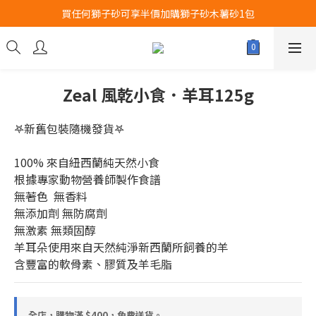
買任何獅子砂可享半價加購獅子砂木薯砂1包
Airbuggy 全線現貨8折！立即點擊火速搶購
Airbuggy 全線現貨8折！立即點擊火速搶購
Zeal 風乾小食．羊耳125g
𖤐新舊包裝隨機發貨𖤐
100% 來自紐西蘭純天然小食
根據專家動物營養師製作食譜
無著色  無香料
無添加劑 無防腐劑 
無激素 無類固醇
羊耳朵使用來自天然純淨新西蘭所飼養的羊
含豐富的軟骨素、膠質及羊毛脂
全店，購物滿 $400，免費送貨。