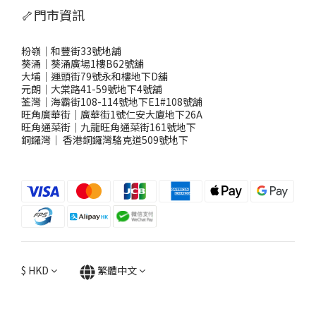
🦴門市資訊
粉嶺｜和豐街33號地舖
葵涌｜葵涌廣場1樓B62號舖
大埔｜運頭街79號永和樓地下D舖
元朗｜大棠路41-59號地下4號舖
荃灣｜海霸街108-114號地下E1#108號舖
旺角廣華街｜廣華街1號仁安大廈地下26A
旺角通菜街｜九龍旺角通菜街161號地下
銅鑼灣
｜
香港銅鑼灣駱克道509號地下
$
HKD
繁體中文