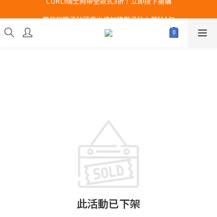
Airbuggy 全線現貨8折！立即點擊火速搶購
買任何獅子砂可享半價加購獅子砂木薯砂1包
Airbuggy 全線現貨8折！立即點擊火速搶購
此活動已下架