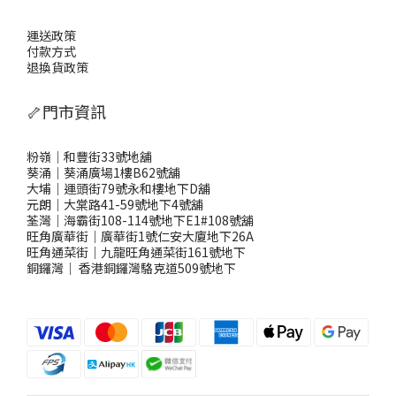
運送政策
付款方式
退換貨政策
🦴門市資訊
粉嶺｜和豐街33號地舖
葵涌｜葵涌廣場1樓B62號舖
大埔｜運頭街79號永和樓地下D舖
元朗｜大棠路41-59號地下4號舖
荃灣｜海霸街108-114號地下E1#108號舖
旺角廣華街｜廣華街1號仁安大廈地下26A
旺角通菜街｜九龍旺角通菜街161號地下
銅鑼灣
｜
香港銅鑼灣駱克道509號地下