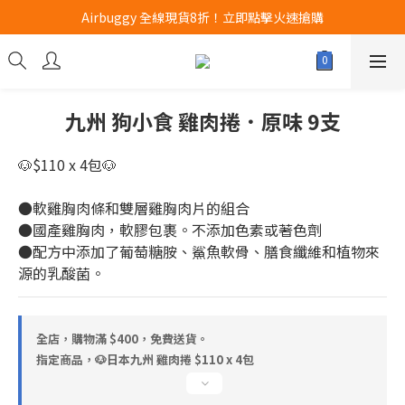
Airbuggy 全線現貨8折！立即點擊火速搶購
Airbuggy 全線現貨8折！立即點擊火速搶購
CURLI瑞士狗帶全款式3折！立即按下搶購
買任何獅子砂可享半價加購獅子砂木薯砂1包
九州 狗小食 雞肉捲．原味 9支
Airbuggy 全線現貨8折！立即點擊火速搶購
🐶$110 x 4包🐶
●軟雞胸肉條和雙層雞胸肉片的組合
●國產雞胸肉，軟膠包裹。不添加色素或著色劑
●配方中添加了葡萄糖胺、鯊魚軟骨、膳食纖維和植物來
源的乳酸菌。
全店，購物滿 $400，免費送貨。
指定商品，🐶日本九州 雞肉捲 $110 x 4包