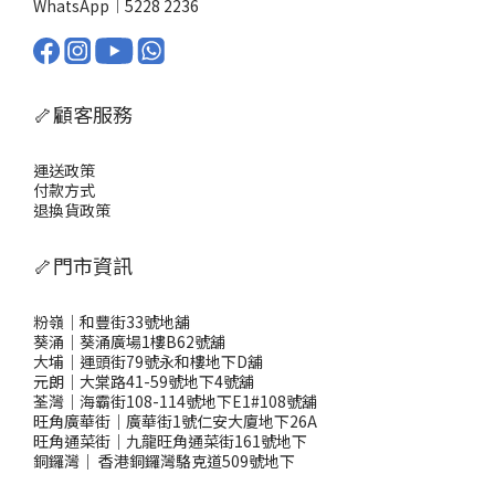
WhatsApp︱
5228 2236
🦴顧客服務
運送政策
付款方式
退換貨政策
🦴門市資訊
粉嶺｜和豐街33號地舖
葵涌｜葵涌廣場1樓B62號舖
大埔｜運頭街79號永和樓地下D舖
元朗｜大棠路41-59號地下4號舖
荃灣｜海霸街108-114號地下E1#108號舖
旺角廣華街｜廣華街1號仁安大廈地下26A
旺角通菜街｜九龍旺角通菜街161號地下
銅鑼灣
｜
香港銅鑼灣駱克道509號地下