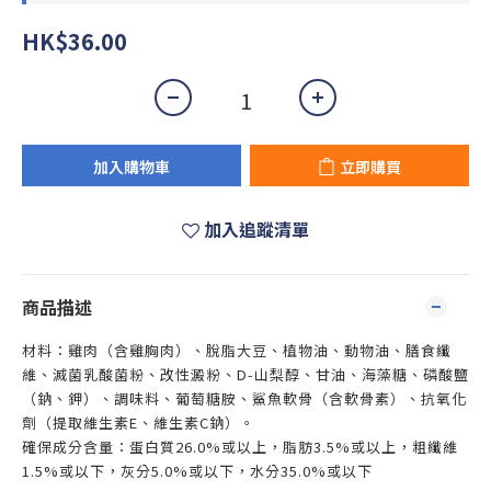
HK$36.00
加入購物車
立即購買
加入追蹤清單
商品描述
材料：雞肉（含雞胸肉）、脫脂大豆、植物油、動物油、膳食纖
維、滅菌乳酸菌粉、改性澱粉、
D-
山梨醇、甘油、海藻糖、磷酸鹽
（鈉、鉀）、調味料、葡萄糖胺、鯊魚軟骨（含軟骨素）、抗氧化
劑（提取維生素
E
、維生素
C
鈉）。
確保成分含量：蛋白質
26.0%
或以上，脂肪
3.5%
或以上，粗纖維
1.5%
或以下，灰分
5.0%
或以下，水分
35.0%
或以下