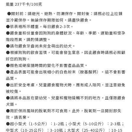
能量
237
千卡
/100
克
●開封前：請避光、避熱、防潮保存。開封後：請務必拉上拉鍊
並冷藏保存。無論保存期限如何，請盡快餵食。
●依表格所示體重，每日餵食
2-3
次。
●餵食量和份量會因狗狗的身體狀況、年齡、季節、運動量和懷孕
階段而異，請酌情調整。
●請勿餵食牙齒尚未完全萌出的幼犬。
●根據狗狗的飲食習慣，可能會發生窒息，因此餵食時請務必照顧
好您的狗狗。
●顏色或硬度隨時間的變化不影響產品品質。
●產品表面可能會出現細小的白色粉末（胺基酸鈣）。這不會影響
品質。
●出於安全考慮，兒童餵食寵物犬時，應有成人陪同，並注意避免
被咬傷。
●請將本品放在嬰幼兒、兒童和寵物接觸不到的地方，且僅限餵食
犬類。
●用於保持風味的脫氧劑不可食用。此外，脫氧劑一旦開封即失
效，請丟棄。
●超小型犬（
1-5
公斤）：
1-2
瓶；小型犬（
5-10
公斤）：
2-3
瓶；
中型犬（
10-25
公斤）：
3-10
瓶；大型犬（
25-40
公斤）：
10-15