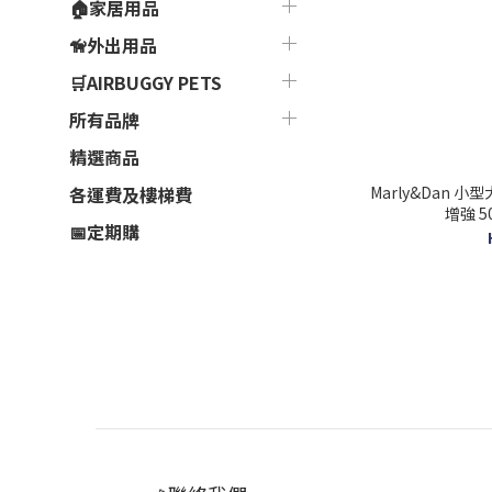
🏠家居用品
🦮外出用品
🛒AIRBUGGY PETS
所有品牌
精選商品
Marly&Dan 
各運費及樓梯費
增強 50
📅定期購