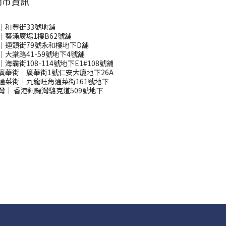
門市資訊
｜和豐街33號地舖
｜葵涌廣場1樓B62號舖
｜運頭街79號永和樓地下D舖
｜大棠路41-59號地下4號舖
｜海霸街108-114號地下E1#108號舖
廣華街｜廣華街1號仁安大廈地下26A
通菜街｜九龍旺角通菜街161號地下
灣
｜
香港銅鑼灣駱克道509號地下