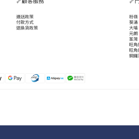
🦴顧客服務
🦴
運送政策
粉嶺
付款方式
葵涌
退換貨政策
大埔
元朗
荃灣
旺角
旺角
銅鑼