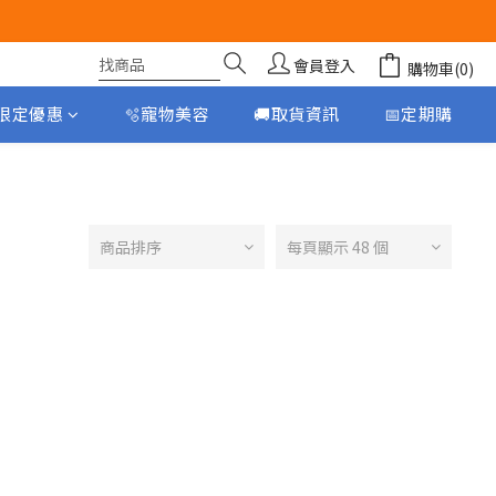
會員登入
購物車(0)
月限定優惠
🫧寵物美容
🚚取貨資訊
📅定期購
商品排序
每頁顯示 48 個