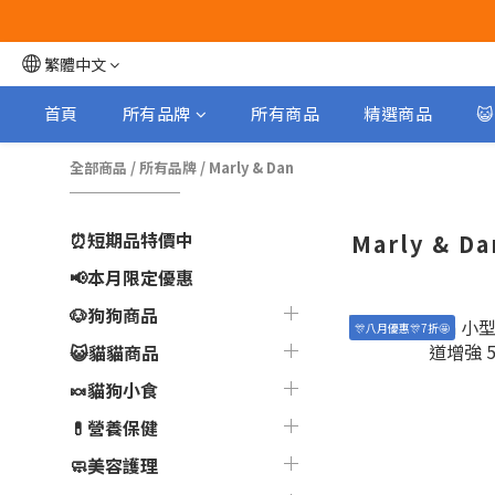
繁體中文
首頁
所有品牌
所有商品
精選商品

全部商品
/
所有品牌
/
Marly & Dan
⏰短期品特價中
Marly & Da
📢本月限定優惠
🐶狗狗商品
🎊八月優惠🎊7折🤩
😺貓貓商品
🍬貓狗小食
💊營養保健
🧼美容護理