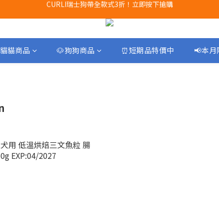
Airbuggy 全線現貨8折！立即點擊火速搶購
買任何獅子砂可享半價加購獅子砂木薯砂1包
Airbuggy 全線現貨8折！立即點擊火速搶購
貓貓商品
🐶狗狗商品
⏰短期品特價中
📢本
n