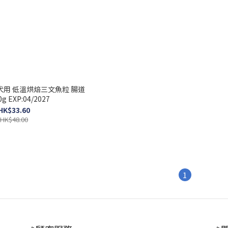
小型犬用 低溫烘焙三文魚粒 腸道
g EXP:04/2027
HK$33.60
HK$48.00
1