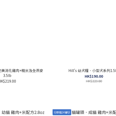
列．完美消化雞肉+糙米及全燕麥
Hill's 幼犬糧．小型犬系列1.5
3.5lb
HK$190.00
HK$219.00
HK$223.80
🐱原箱24罐🐱