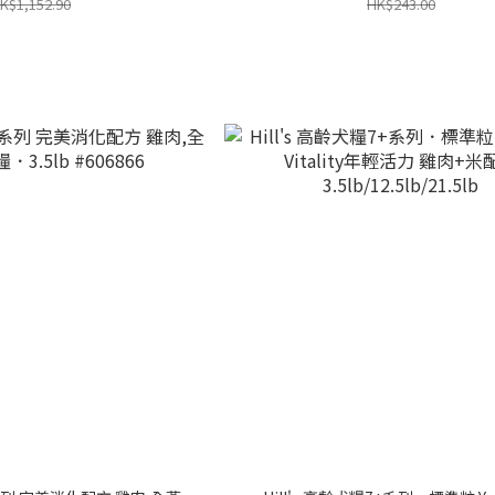
K$1,152.90
HK$243.00