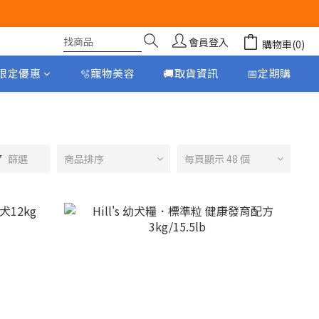
會員登入
購物車(0)
月限定優惠
🫧寵物美容
🚚取貨資訊
📅定期購
篩選
商品排序
每頁顯示 48 個