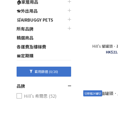
🏠家居用品
🦮外出用品
🛒AIRBUGGY PETS
所有品牌
精選商品
Hill's 貓罐頭
各運費及樓梯費
HK$21.
📅定期購
套用篩選
(0/20)
品牌
🐱原箱24罐🐱
Hill's 希爾思 (52)