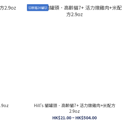
🐱原箱24罐🐱
.9oz
Hill's 貓罐頭．高齡貓7+ 活力燉雞肉+米配方
2.9oz
HK$21.00 ~ HK$504.00