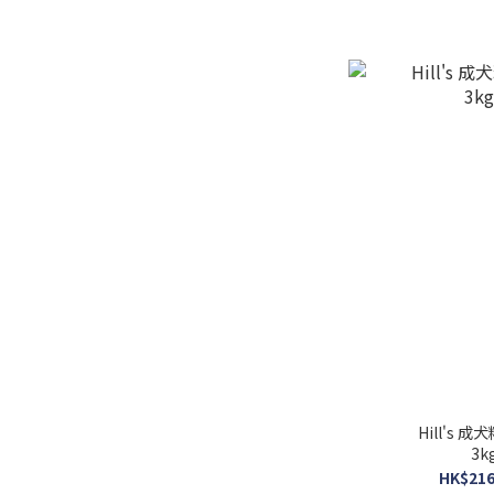
Hill's
3k
HK$216