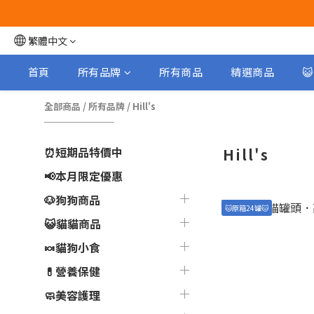
繁體中文
首頁
所有品牌
所有商品
精選商品

全部商品
/
所有品牌
/
Hill's
⏰短期品特價中
Hill's
📢本月限定優惠
🐶狗狗商品
🐱原箱24罐🐱
😺貓貓商品
🍬貓狗小食
💊營養保健
🧼美容護理