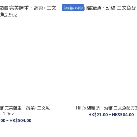
🐱原箱24罐🐱
頭．成貓 完美體重．蔬菜+三文魚
Hill's 貓罐頭．幼貓 三文魚配方2
2.9oz
HK$21.00 ~ HK$504.00
00 ~ HK$504.00