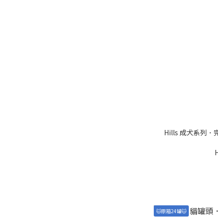
Hills 成犬系
🐱原箱24罐🐱