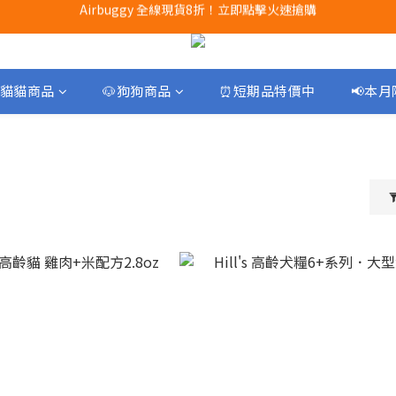
Airbuggy 全線現貨8折！立即點擊火速搶購
CURLI瑞士狗帶全款式3折！立即按下搶購
買任何獅子砂可享半價加購獅子砂木薯砂1包
Airbuggy 全線現貨8折！立即點擊火速搶購
貓貓商品
🐶狗狗商品
⏰短期品特價中
📢本