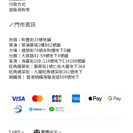
付款方式
退換貨政策
🦴門市資訊
粉嶺｜和豐街33號地舖
葵涌｜葵涌廣場1樓B62號舖
大埔｜運頭街79號永和樓地下D舖
元朗｜大棠路41-59號地下4號舖
荃灣｜海霸街108-114號地下E1#108號舖
旺角廣華街｜廣華街1號仁安大廈地下26A
旺角通菜街｜九龍旺角通菜街161號地下
銅鑼灣
｜
香港銅鑼灣駱克道509號地下
$
HKD
繁體中文