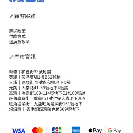
🦴顧客服務
運送政策
付款方式
退換貨政策
🦴門市資訊
粉嶺｜和豐街33號地舖
葵涌｜葵涌廣場1樓B62號舖
大埔｜運頭街79號永和樓地下D舖
元朗｜大棠路41-59號地下4號舖
荃灣｜海霸街108-114號地下E1#108號舖
旺角廣華街｜廣華街1號仁安大廈地下26A
旺角通菜街｜九龍旺角通菜街161號地下
銅鑼灣
｜
香港銅鑼灣駱克道509號地下