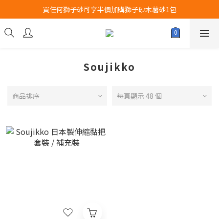
買任何獅子砂可享半價加購獅子砂木薯砂1包
Airbuggy 全線現貨8折！立即點擊火速搶購
Airbuggy 全線現貨8折！立即點擊火速搶購
Soujikko
商品排序
每頁顯示 48 個