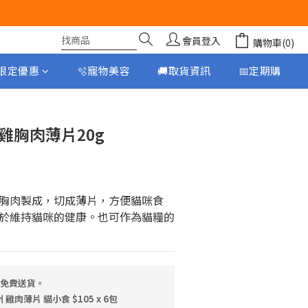
會員登入
購物車(0)
月限定優惠
🫧寵物美容
🚚取貨資訊
📅定期購
立即購買
雞胸肉薄片20g
胸肉製成，切成薄片，方便貓咪食
於維持貓咪的健康。也可作為貓糧的
，免費送貨。
雞肉薄片 貓小食 $105 x 6包