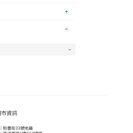
門市資訊
｜和豐街33號地舖