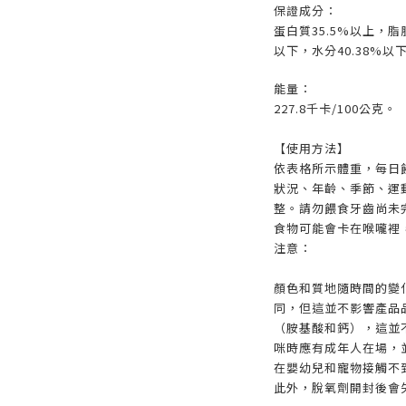
保證成分：
蛋白質35.5%以上，脂
以下，水分40.38%以
能量：
227.8千卡/100公克。
【使用方法】
依表格所示體重，每日
狀況、年齡、季節、運
整。請勿餵食牙齒尚未
食物可能會卡在喉嚨裡
注意：
顏色和質地隨時間的變
同，但這並不影響產品
（胺基酸和鈣），這並
咪時應有成年人在場，
在嬰幼兒和寵物接觸不
此外，脫氧劑開封後會