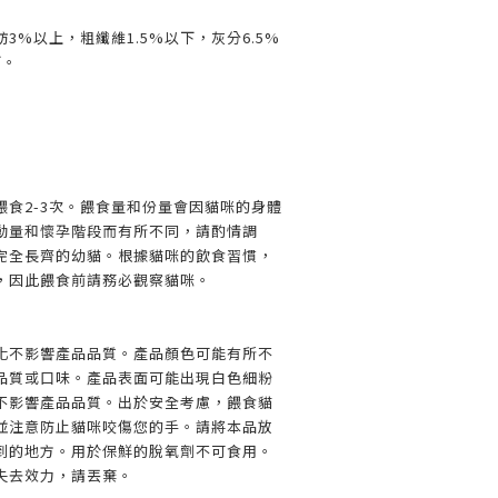
肪3%以上，粗纖維1.5%以下，灰分6.5%
下。
餵食2-3次。餵食量和份量會因貓咪的身體
動量和懷孕階段而有所不同，請酌情調
完全長齊的幼貓。根據貓咪的飲食習慣，
，因此餵食前請務必觀察貓咪。
化不影響產品品質。產品顏色可能有所不
品質或口味。產品表面可能出現白色細粉
不影響產品品質。出於安全考慮，餵食貓
並注意防止貓咪咬傷您的手。請將本品放
到的地方。用於保鮮的脫氧劑不可食用。
失去效力，請丟棄。