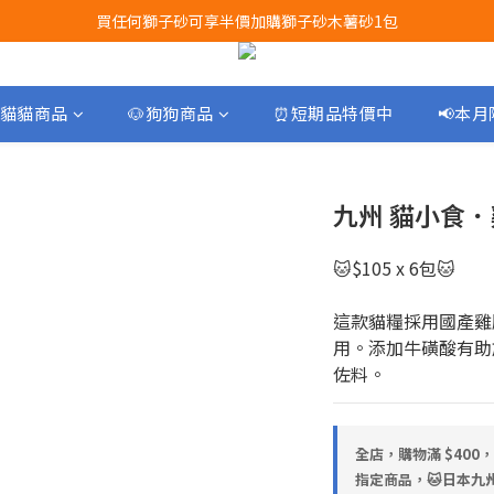
買任何獅子砂可享半價加購獅子砂木薯砂1包
Airbuggy 全線現貨8折！立即點擊火速搶購
Airbuggy 全線現貨8折！立即點擊火速搶購
貓貓商品
🐶狗狗商品
⏰短期品特價中
📢本
九州 貓小食．
🐱$105 x 6包🐱
這款貓糧採用國產雞
用。添加牛磺酸有助
佐料。
全店，購物滿 $400
指定商品，🐱日本九州 