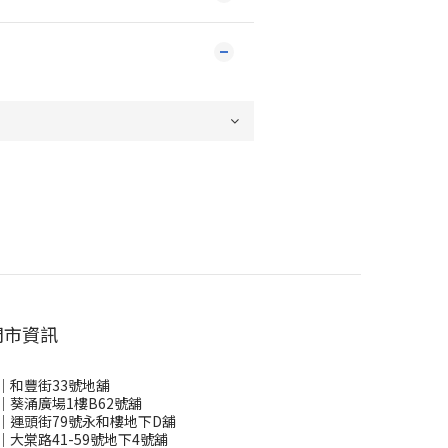
門市資訊
｜和豐街33號地舖
｜葵涌廣場1樓B62號舖
｜運頭街79號永和樓地下D舖
｜大棠路41-59號地下4號舖