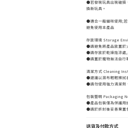
●若發現玩具出現破損
換新玩具。
●適合一般貓咪使用;
避免使用本產品
存放環境 Storage Envi
●請避免將產品放置於
●請存放於乾燥陰涼處
●請置於寵物無法自行
清潔方式 Cleaning Inst
●建議以濕布輕輕擦拭
●請勿使用強力清潔劑
包裝暨明 Packaging No
●產品包裝僅為保護用
●請於折封後妥善棄置
送貨及付款方式