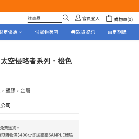
會員登入
購物車(0)
月限定優惠
🫧寵物美容
🚚取貨資訊
📅定期購
立即購買
棒 太空侵略者系列．橙色
維，塑膠，金屬
限公司
，免費送貨。
💥購物滿$400👉即送貓貓SAMPLE體驗