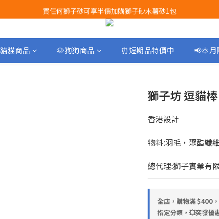
買任何獅子砂可享半價加購獅子砂木薯砂1包
Airbuggy 全線現貨8折！立即點擊火速搶購
Airbuggy 全線現貨8折！立即點擊火速搶購
貓貓商品
🐶狗狗商品
⏰短期品特價中
📢本
獅子坊 逗貓
香港設計
物料:羽毛，聚酯纖
總代理:獅子實業有
全店，購物滿 $400
指定分類，💥突發優惠