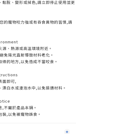
、鬆脫、變形或掉色,請立即停止使用並更
若您的寵物咬力強或有吞食異物的習慣,請
ronment
火源、熱源或高溫環境附近。
,避免陽光直射導致材料老化。
取得的地方,以免造成不當咬食。
ructions
表面即可,
、漂白水或漫泡水中,以免損適材料。
tice
途,不屬於產品本鍋。
包裝,以免被寵物誤食。