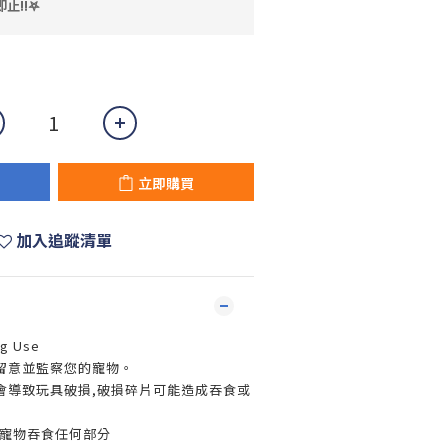
止!!𖤐
立即購買
加入追蹤清單
g Use
留意並監察您的寵物。
會導致玩具破損,破損碎片可能造成吞食或
讓寵物吞食任何部分