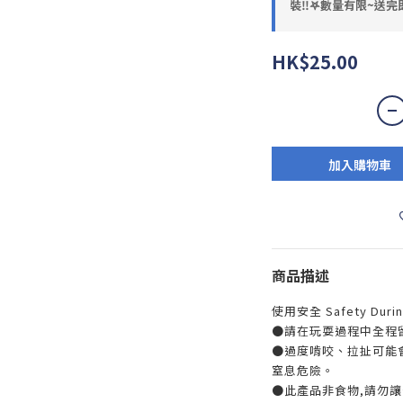
裝‼️𖤐數量有限~送完即
HK$25.00
加入購物車
商品描述
使用安全 Safety Durin
●請在玩耍過程中全程
●過度啃咬、拉扯可能
窒息危險。
●此產品非食物,請勿