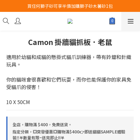
買任何獅子砂可享半價加購獅子砂木薯砂1包
Airbuggy 全線現貨8折！立即點擊火速搶購
Airbuggy 全線現貨8折！立即點擊火速搶購
Camon 掛牆貓抓板．老鼠
適用於幼貓和成貓的懸掛式貓爪訓練器，帶有鈴鐺和針織
玩具。
你的貓咪會很喜歡和它們玩耍，而你也能保護你的家具免
受貓爪的侵害！
10 X 50CM
全店，購物滿 $400，免費送貨。
指定分類，💥突發優惠💥購物滿$400👉即送貓貓SAMPLE體驗
裝‼️𖤐數量有限~送完即止!!𖤐