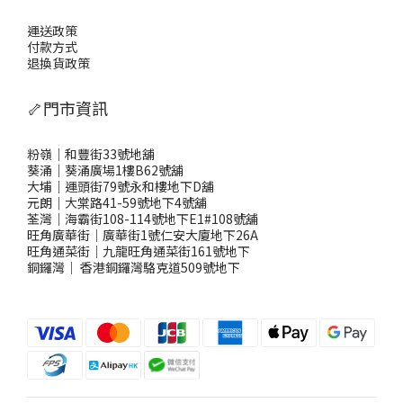
運送政策
付款方式
退換貨政策
🦴門市資訊
粉嶺｜和豐街33號地舖
葵涌｜葵涌廣場1樓B62號舖
大埔｜運頭街79號永和樓地下D舖
元朗｜大棠路41-59號地下4號舖
荃灣｜海霸街108-114號地下E1#108號舖
旺角廣華街｜廣華街1號仁安大廈地下26A
旺角通菜街｜九龍旺角通菜街161號地下
銅鑼灣
｜
香港銅鑼灣駱克道509號地下