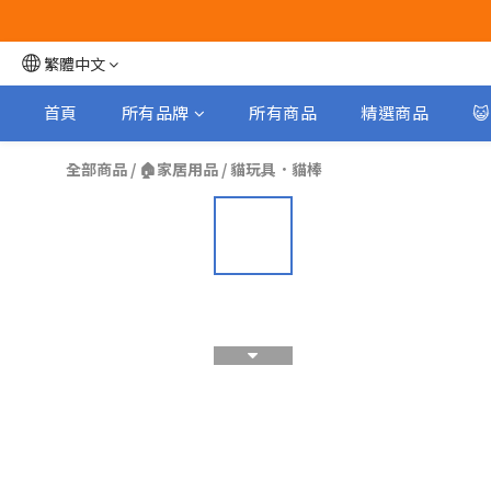
繁體中文
首頁
所有品牌
所有商品
精選商品

全部商品
/
🏠家居用品
/
貓玩具．貓棒