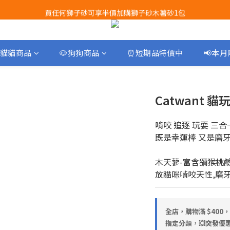
買任何獅子砂可享半價加購獅子砂木薯砂1包
Airbuggy 全線現貨8折！立即點擊火速搶購
Airbuggy 全線現貨8折！立即點擊火速搶購
貓貓商品
🐶狗狗商品
⏰短期品特價中
📢本
Catwant 
啃咬 追逐 玩耍 三合一
既是幸運棒 又是磨牙
木天蓼-富含獼猴桃
放貓咪啃咬天性,磨
全店，購物滿 $400
指定分類，💥突發優惠