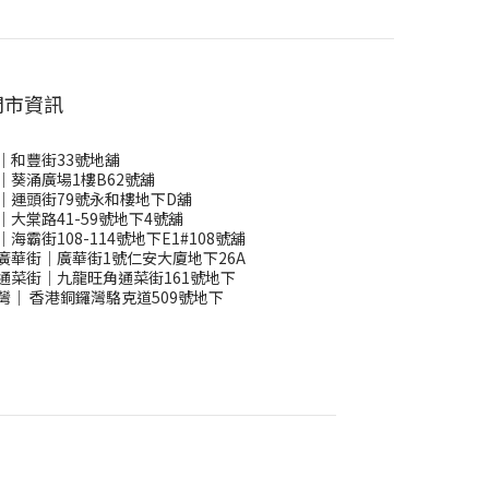
門市資訊
｜和豐街33號地舖
｜葵涌廣場1樓B62號舖
｜運頭街79號永和樓地下D舖
｜大棠路41-59號地下4號舖
｜海霸街108-114號地下E1#108號舖
廣華街｜廣華街1號仁安大廈地下26A
通菜街｜九龍旺角通菜街161號地下
灣
｜
香港銅鑼灣駱克道509號地下