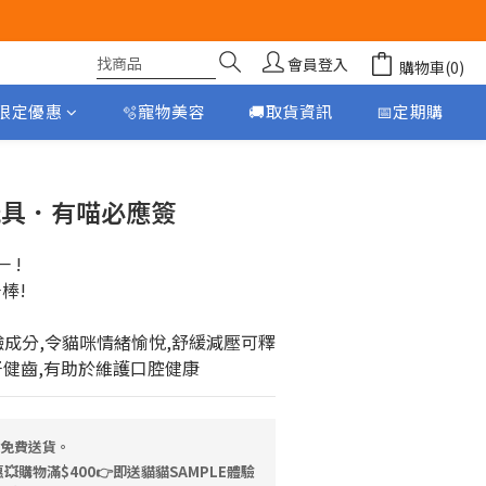
會員登入
購物車(0)
月限定優惠
🫧寵物美容
🚚取貨資訊
📅定期購
立即購買
貓玩具．有喵必應簽
 !
棒!
鹼成分,令貓咪情緒愉悅,舒緩減壓可釋
牙健齒,有助於維護口腔健康
，免費送貨。
💥購物滿$400👉即送貓貓SAMPLE體驗