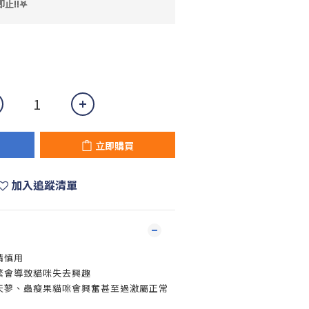
止!!𖤐
立即購買
加入追蹤清單
請慎用
繁會導致貓咪失去興趣
木天蓼、蟲瘦果貓咪會興奮甚至過激屬正常