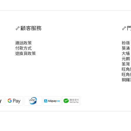
🦴顧客服務
🦴
運送政策
粉嶺
付款方式
葵涌
退換貨政策
大埔
元朗
荃灣
旺角
旺角
銅鑼