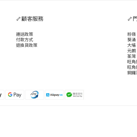
🦴顧客服務
🦴
運送政策
粉嶺
付款方式
葵涌
退換貨政策
大埔
元朗
荃灣
旺角
旺角
銅鑼