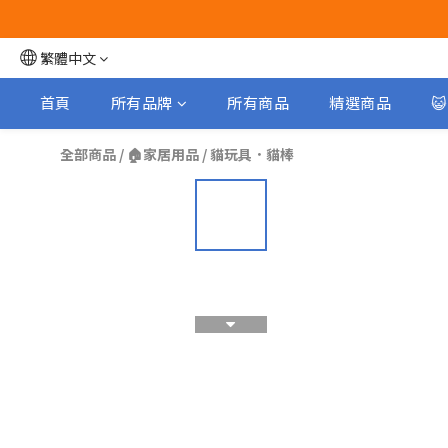
繁體中文
首頁
所有品牌
所有商品
精選商品

全部商品
/
🏠家居用品
/
貓玩具．貓棒