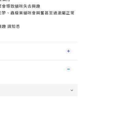
繁會導致貓咪失去興趣
木天蓼、蟲瘦果貓咪會興奮甚至過激屬正常
興趣 請知悉