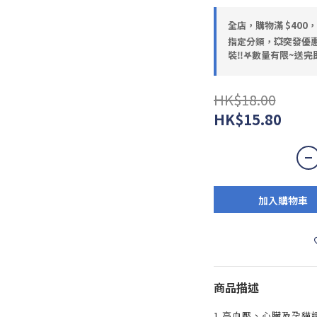
全店，購物滿 $400
指定分類，💥突發優惠
裝‼️𖤐數量有限~送完即
HK$18.00
HK$15.80
加入購物車
商品描述
1.高血壓、心臟及孕貓