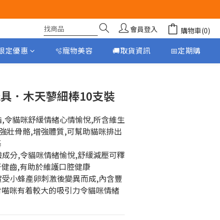
會員登入
購物車(0)
月限定優惠
🫧寵物美容
🚚取貨資訊
📅定期購
立即購買
貓玩具．木天蓼細棒10支裝
脂,令貓咪舒緩情緒心情愉悅,所含維生
強壯骨骼,增強體質,可幫助貓咪排出
基
鹼成分,令貓咪情緒愉悅,舒緩減壓可釋
牙健齒,有助於維護口腔健康
實受小蜂產卵刺激後變異而成,內含豐
對喵咪有着較大的吸引力令貓咪情緒