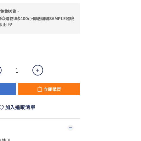
，免費送貨。
💥購物滿$400👉即送貓貓SAMPLE體驗
止!!𖤐
立即購買
加入追蹤清單
請慎用