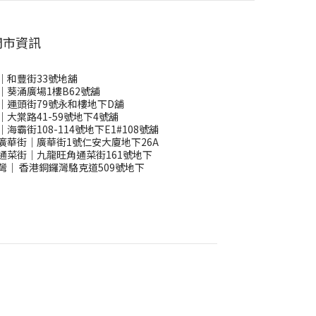
門市資訊
｜和豐街33號地舖
｜葵涌廣場1樓B62號舖
｜運頭街79號永和樓地下D舖
｜大棠路41-59號地下4號舖
｜海霸街108-114號地下E1#108號舖
廣華街｜廣華街1號仁安大廈地下26A
通菜街｜九龍旺角通菜街161號地下
灣
｜
香港銅鑼灣駱克道509號地下