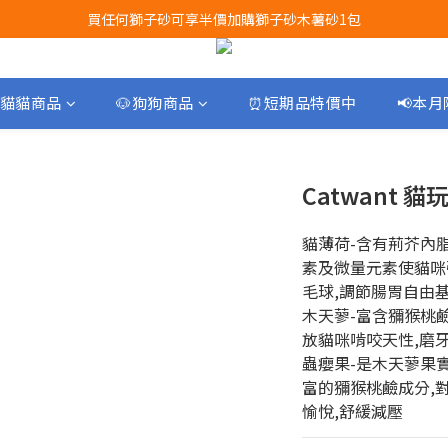
買任何獅子砂可享半價加購獅子砂木薯砂1包
Airbuggy 全線現貨8折！立即點擊火速搶購
Airbuggy 全線現貨8折！立即點擊火速搶購
貓貓商品
🐶狗狗商品
⏰短期品特價中
📢本
Catwant 
貓薄荷-含有荊芥內
素及微量元素使貓咪
毛球,調節腸胃自由
木天蓼-富含獼猴桃
放貓咪啃咬天性,磨
蟲癭果-是木天蓼果
富的獼猴桃鹼成分,
愉悅,舒緩減壓