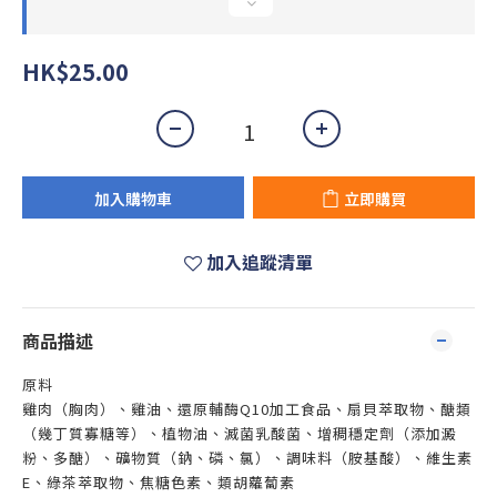
HK$25.00
加入購物車
立即購買
加入追蹤清單
商品描述
原料
雞肉（胸肉）、雞油、還原輔酶Q10加工食品、扇貝萃取物、醣類
（幾丁質寡糖等）、植物油、滅菌乳酸菌、增稠穩定劑（添加澱
粉、多醣）、礦物質（鈉、磷、氯）、調味料（胺基酸）、維生素
E、綠茶萃取物、焦糖色素、類胡蘿蔔素