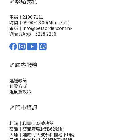
🦴聯絡我們
電話︱2130 7111
時間︱09:00~18:00(Mon.-Sat.)
電郵︱info@petsorder.com.hk
WhatsApp︱
5228 2236
🦴顧客服務
運送政策
付款方式
退換貨政策
🦴門市資訊
粉嶺｜和豐街33號地舖
葵涌｜葵涌廣場1樓B62號舖
大埔｜運頭街79號永和樓地下D舖