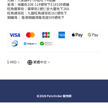
元朗｜大棠路41-59號地下4號舖
荃灣｜海霸街108-114號地下E1#108號舖
旺角廣華街｜廣華街1號仁安大廈地下26A
旺角通菜街｜九龍旺角通菜街161號地下
銅鑼灣
｜
香港銅鑼灣駱克道509號地下
$
HKD
繁體中文
©2026 PetsOrder 寵物網