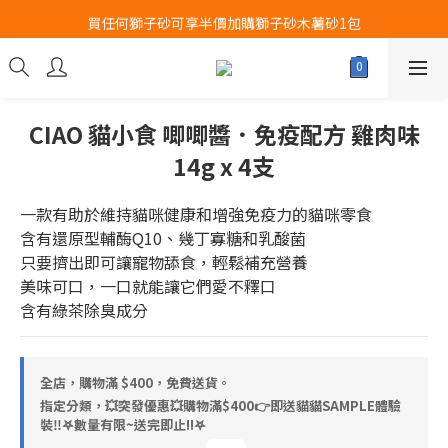
買任何獅子砂可享半價加購獅子砂木薯砂1包
Airbuggy 全線現貨8折！立即點擊火速搶購
Airbuggy 全線現貨8折！立即點擊火速搶購
CIAO 貓小食 唧唧醬．免疫配方 雞肉味
14g x 4支
一款有助於維持貓咪健康和增強免疫力的貓咪零食
含有還原型輔酶Q10、幾丁寡糖和乳酸菌
只要擠出即可讓寵物舔食，輕鬆補充營養
美味可口，一口就能讓它們愛不釋口
含有綠茶除臭成分
全店，購物滿 $400，免費送貨。
指定分類，💥突發優惠💥購物滿$400👉即送貓貓SAMPLE體驗
裝‼️𖤐數量有限~送完即止!!𖤐