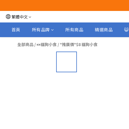
繁體中文
首頁
所有品牌
所有商品
精選商品

全部商品
/
🍬貓狗小食
/
*推廣價*$8 貓狗小食