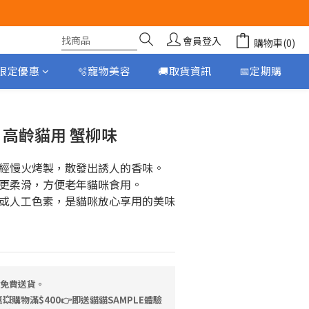
會員登入
購物車(0)
月限定優惠
🫧寵物美容
🚚取貨資訊
📅定期購
立即購買
柳．高齡貓用 蟹柳味
經慢火烤製，散發出誘人的香味。
更柔滑，方便老年貓咪食用。
或人工色素，是貓咪放心享用的美味
，免費送貨。
💥購物滿$400👉即送貓貓SAMPLE體驗