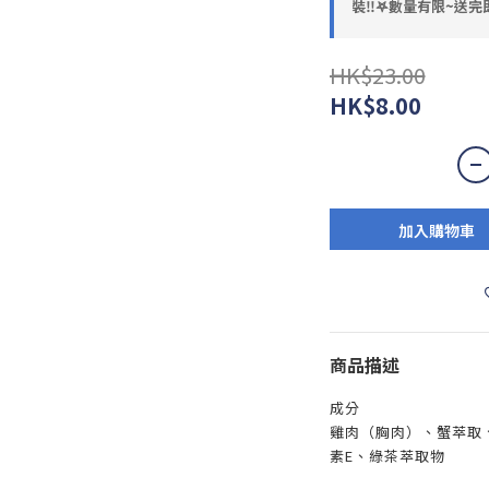
裝‼️𖤐數量有限~送完即
HK$23.00
HK$8.00
加入購物車
商品描述
成分
雞肉（胸肉）、蟹萃取
素E、綠茶萃取物