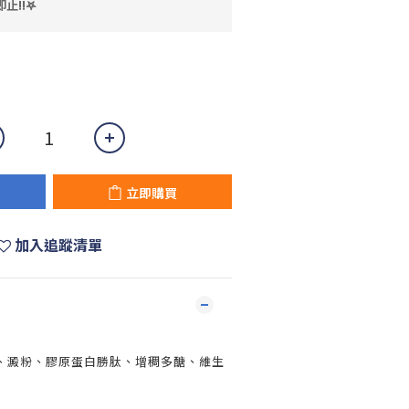
止!!𖤐
立即購買
加入追蹤清單
、澱粉、膠原蛋白勝肽、增稠多醣、維生