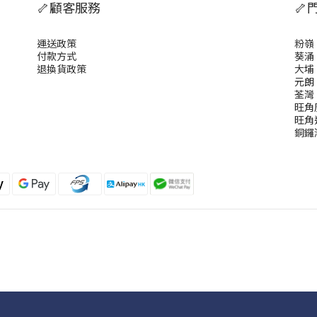
🦴顧客服務
🦴
運送政策
粉嶺
付款方式
葵涌
退換貨政策
大埔
元朗
荃灣
旺角
旺角
銅鑼