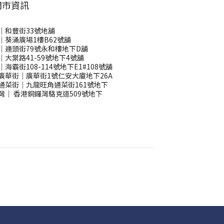
門市資訊
｜和豐街33號地舖
｜葵涌廣場1樓B62號舖
｜運頭街79號永和樓地下D舖
｜大棠路41-59號地下4號舖
｜海霸街108-114號地下E1#108號舖
廣華街｜廣華街1號仁安大廈地下26A
通菜街｜九龍旺角通菜街161號地下
灣
｜
香港銅鑼灣駱克道509號地下