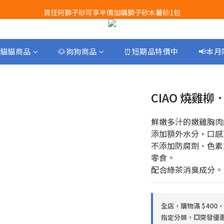
買任何獅子砂可享半價加購獅子砂木薯砂1包
Airbuggy 全線現貨8折！立即點擊火速搶購
Airbuggy 全線現貨8折！立即點擊火速搶購
貓貓商品
🐶狗狗商品
⏰短期品特價中
📢本
CIAO 燒雞
鮮嫩多汁的嫩雞胸肉
添加額外水分，口感
不添加防腐劑、色素
零食。
配合綠茶消臭成分。
全店，購物滿 $400
指定分類，💥突發優惠