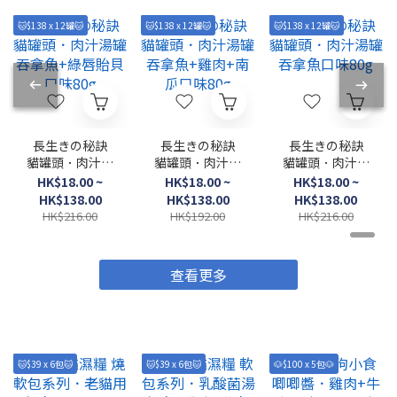
🐱$138 x 12罐🐱
🐱$138 x 12罐🐱
🐱$138 x 12罐🐱
長生きの秘訣
長生きの秘訣
長生きの秘訣
貓罐頭．肉汁湯
貓罐頭．肉汁湯
貓罐頭．肉汁湯
罐 吞拿魚+綠唇
罐 吞拿魚+雞肉
罐 吞拿魚口味
HK$18.00 ~
HK$18.00 ~
HK$18.00 ~
貽貝口味80g
+南瓜口味80g
80g
HK$138.00
HK$138.00
HK$138.00
HK$216.00
HK$192.00
HK$216.00
查看更多
🐱$39 x 6包🐱
🐱$39 x 6包🐱
🐶$100 x 5包🐶