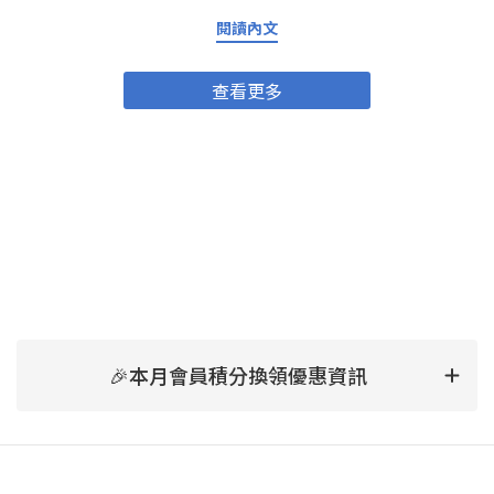
講一下 NMN係乜嘢？NMN網上有好詳細嘅解說，不過要簡單啲講
NMN補充就係幫助身體增加NAD+水平，提昇能量、抗氧化、加速新
閱讀內文
陳代謝同免疫力提升。唔單止人類，係動物身上都有正面效果。
NMN研究喺近十年好受注目，亦有唔少科學文獻支持佢嘅效益。
NMN對寵物的好處——由內到外全面提升毛孩健康狀態抗衰老、保持
查看更多
活力 隨年齡增長，貓狗身體機能會慢慢退化。NMN可以維持細胞能
量，促進新陳代謝，幫毛孩保持好嘅精神狀態，減慢老化症狀。增
強免疫力 有效提昇免疫系統，減少容易感冒、皮膚病、長期炎症嘅
可能。有助修復細胞、促進康復 動物比起人類更容易受傷或感染。
NMN有助DNA修復細胞，幫助傷口癒合、術後康復快啲(最好食前問
醫生建議)。支持關節、肌肉同整體活動力 尤其年紀大嘅貓狗，易有
關節炎、活動力減弱。NMN同AKANE貓狗NMN產品入面嘅葡萄糖胺
有助加強關節靈活，減輕痛楚、令佢哋走動自如，更加有活力。點
擊購買「AKANE」NMN健康補助食品 貓狗合用提升皮膚毛髮健康
改善皮膚質素及毛髮生長，毛孩嘅毛會更有光澤、摸落去更滑身。
點解要揀「AKANE」NMN健康補助食品？產品成份解構市面上補充
劑咁多，AKANE貓狗NMN有咩突圍之處？除咗NMN主打成份，仲有
以下亮點：乳酸菌 乳酸菌幫助消化、提升腸道健康，減少敏感、肚
痾等腸胃問題。葡萄糖胺（蝦蟹來源） 強化關節健康，同時減低炎
🎉本月會員積分換領優惠資訊
症。多種維他命B群（B1、B2、B6、B12）、維他命C 支持能量新
陳代謝、提升免疫力。鰹魚精華、磷蝦精華 及糊精、環糊精、結晶
纖維素 提供高質蛋白質、重要微量元素，維持肌肉、身體強壯。 餵
食方法簡易貼心，大小寵物都啱用建議根據重量食用：5公斤以下：
每日1粒 5~15公斤：每日2粒 15公斤以上：每日3粒 可分做一次或多
次餵食 可以將膠囊打開，之後將膠囊入面嘅粉末加入去糧食到一齊