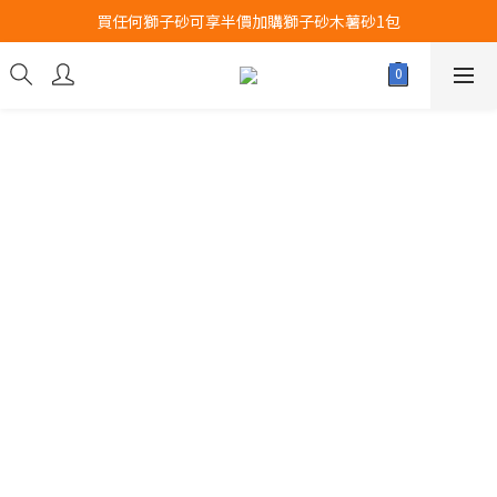
買任何獅子砂可享半價加購獅子砂木薯砂1包
Airbuggy 全線現貨8折！立即點擊火速搶購
Airbuggy 全線現貨8折！立即點擊火速搶購