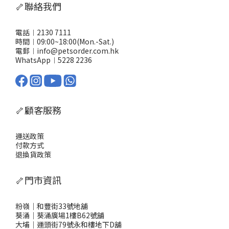
食，比較細隻或者唔咬得膠囊嘅毛孩更易接受。熱烈推薦：點解要
🦴聯絡我們
優先選用AKANE NMN健康補助食品？有NMN、益生菌、葡萄糖胺
及多種維他命，照顧毛孩全方位健康 日本製造品質有保證 對老年毛
孩更見效果：活動力提升、毛髮更靚、水腫、關節僵硬等症狀減輕
電話︱2130 7111
要寵物每日活力充沛、健康有保障，AKANE貓狗合用NMN健康補助
時間︱09:00~18:00(Mon.-Sat.)
食品 係主人嘅最佳選擇！由內到外提升毛孩質素，幫你守護佢哋每
電郵︱info@petsorder.com.hk
一日。
WhatsApp︱
5228 2236
🦴顧客服務
運送政策
付款方式
退換貨政策
🦴門市資訊
粉嶺｜和豐街33號地舖
葵涌｜葵涌廣場1樓B62號舖
大埔｜運頭街79號永和樓地下D舖