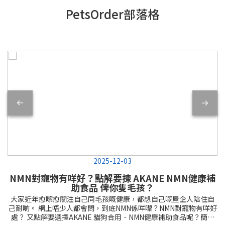
PetsOrder部落格
2025-12-03
NMN對寵物有咩好？點解要揀 AKANE NMN健康補
助食品 俾你隻毛孩？
大家近年愈嚟愈關注自己同毛孩嘅健康，都想自己嘅屋企人陪住自
己耐啲。 網上唔少人都會問，到底NMN係咩嚟？NMN對寵物有咩好
處？ 又點解要選擇AKANE 貓狗合用．NMN健康補助食品呢？簡單