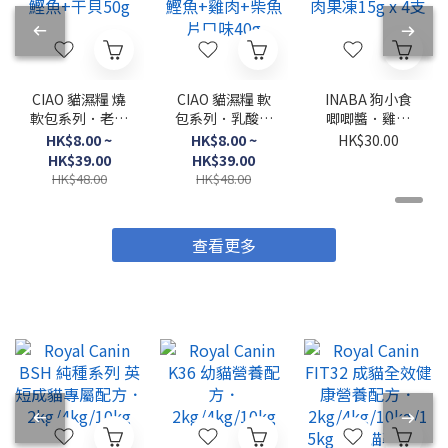
CIAO 貓濕糧 燒
CIAO 貓濕糧 軟
INABA 狗小食
軟包系列．老貓
包系列．乳酸菌
唧唧醬．雞肉
用 鰹魚+干貝
湯 鰹魚+雞肉
+牛肉果凍15g
HK$8.00 ~
HK$8.00 ~
HK$30.00
50g
+柴魚片口味
x 4支
HK$39.00
HK$39.00
40g
HK$48.00
HK$48.00
查看更多