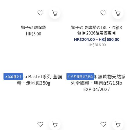
獅子砂 環保袋
獅子砂 豆腐貓砂18L．原箱3
包 ▶2026貓展優惠◀
HK$5.00
HK$204.00 ~ HK$680.00
HK$816.00
🔥試食價$48
🎊八月優惠🎊7折🤩