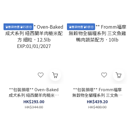
💣爆袋特價💣85折😍
💣爆袋特價💣9折😍
**包裝損壞** Oven-Baked
**包裝損壞** Fromm福摩
成犬系列 紐西蘭羊肉糙米配
無穀物全貓糧系列 三文魚雞
方 細粒．12.5lb
鴨肉蔬菜配方．10lb
HK$293.00
HK$439.20
EXP:01/01/2027
HK$344.00
HK$488.00