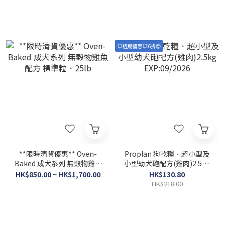
💥近期優惠💥6折😍
**限時清貨優惠** Oven-
Proplan 狗乾糧．超小型及
Baked 成犬系列 無穀物雞魚
小型幼犬砲配方(雞肉)2.5kg
配方 標準粒．25lb
EXP:09/2026
HK$850.00 ~ HK$1,700.00
HK$130.80
HK$218.00