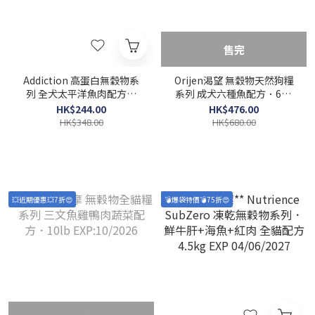
售完
Addiction 高蛋白無穀物系
Orijen渴望 無穀物天然狗糧
列 全犬太平洋魚肉配方．
系列 成犬六種魚配方．6kg
4lb EXP:10/2026
EXP:10/2026
HK$244.00
HK$476.00
HK$348.00
HK$680.00
💥近期優惠💥7折😍
💣爆袋特價💣75折😍