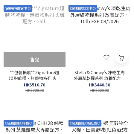
💣爆袋特價💣7折😍
💥近期優惠💥7折😍
售完
**包裝損壞**Zignature超
Stella & Chewy's 凍乾生肉
越 狗乾糧．無穀物系列 火雞
外層貓乾糧系列 放養配方．
配方．25lb
10lb EXP:08/2026
HK$510.70
HK$440.30
HK$729.50
HK$629.00
💥近期優惠💥半價😍
💥近期優惠💥超低價😍