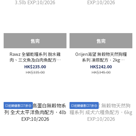
售完
售完
Rawz 全貓乾糧系列 脫水雞
Orijen渴望 無榖物天然狗糧
肉、三文魚及白肉魚配方．
系列 凍原配方．2kg
3.5lb EXP:10/2026
EXP:10/2026
HK$235.00
HK$242.00
HK$335.00
HK$345.00
💥近期優惠💥7折😍
💥近期優惠💥7折😍