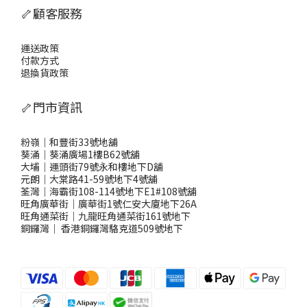
🦴顧客服務
運送政策
付款方式
退換貨政策
🦴門市資訊
粉嶺｜和豐街33號地舖
葵涌｜葵涌廣場1樓B62號舖
大埔｜運頭街79號永和樓地下D舖
元朗｜大棠路41-59號地下4號舖
荃灣｜海霸街108-114號地下E1#108號舖
旺角廣華街｜廣華街1號仁安大廈地下26A
旺角通菜街｜九龍旺角通菜街161號地下
銅鑼灣
｜
香港銅鑼灣駱克道509號地下