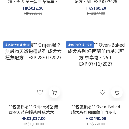
糧．全犬 單一蛋白 草飼羊．
配方．5lb EXP:07/2026
11.4kg EXP:11/04/2027
HK$612.50
HK$166.20
HK$875.00
HK$277.00
💣爆袋特價💣9折😍
💣爆袋特價💣8折😍
**包裝損壞** Orijen渴望 無
**包裝損壞** Oven-Baked
穀物天然狗糧系列 成犬六種
成犬系列 紐西蘭羊肉糙米配
魚配方．EXP:28/01/2027
方 標準粒．25lb
HK$1,017.00
HK$440.00
EXP:07/11/2027
HK$1,130.00
HK$550.00