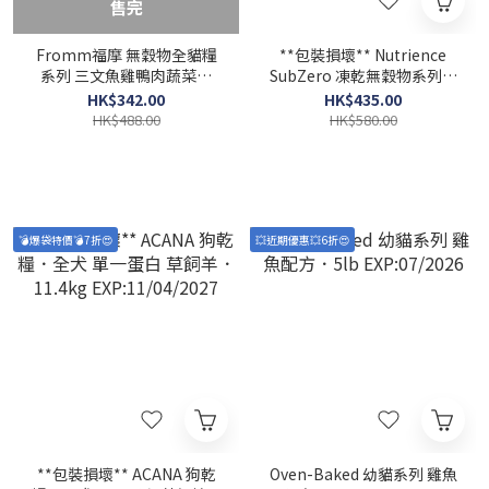
售完
Fromm福摩 無穀物全貓糧
**包裝損壞** Nutrience
系列 三文魚雞鴨肉蔬菜配
SubZero 凍乾無穀物系列．
方．10lb EXP:10/2026
鮮牛肝+海魚+紅肉 全貓配方
HK$342.00
HK$435.00
4.5kg EXP 04/06/2027
HK$488.00
HK$580.00
💣爆袋特價💣7折😍
💥近期優惠💥6折😍
**包裝損壞** ACANA 狗乾
Oven-Baked 幼貓系列 雞魚