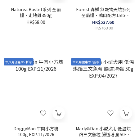
Naturea Bastet系列 全貓
Forest 森鮮 無穀物天然系列
糧．走地雞350g
全貓糧．鴨肉配方15lb
EXP:04/2027
HK$68.00
HK$537.60
HK$768.00
🎊八月優惠🎊7折🤩
🎊八月優惠🎊7折🤩
DoggyMan 牛肉小方塊
Marly&Dan 小型犬用 低溫烘
100g EXP:11/2026
焙三文魚粒 腸道增強 50g