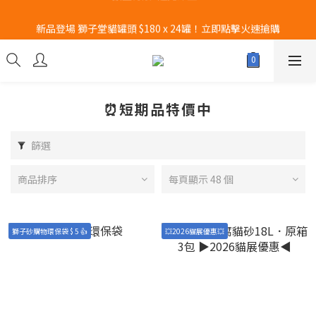
新品登場 獅子堂貓罐頭 $180 x 24罐！立即點擊火速搶購
新品登場 獅子堂貓罐頭 $180 x 24罐！立即點擊火速搶購
CURLI瑞士狗帶全款式3折！立即按下搶購
凡購買Hill's 任何乾糧/濕糧6罐以上👉即送Hill's 食物碗 x 1個!! 𖤐
數量有限~送完即止!! 
⏰短期品特價中
新品登場 獅子堂貓罐頭 $180 x 24罐！立即點擊火速搶購
篩選
商品排序
每頁顯示 48 個
獅子砂購物環保袋 $ 5 👍
💥2026貓展優惠💥