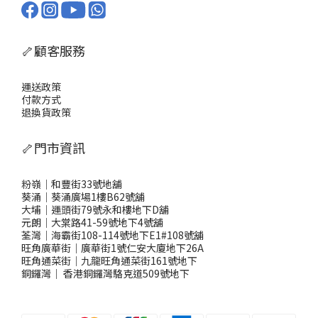
🦴顧客服務
運送政策
付款方式
退換貨政策
🦴門市資訊
粉嶺｜和豐街33號地舖
葵涌｜葵涌廣場1樓B62號舖
大埔｜運頭街79號永和樓地下D舖
元朗｜大棠路41-59號地下4號舖
荃灣｜海霸街108-114號地下E1#108號舖
旺角廣華街｜廣華街1號仁安大廈地下26A
旺角通菜街｜九龍旺角通菜街161號地下
銅鑼灣
｜
香港銅鑼灣駱克道509號地下