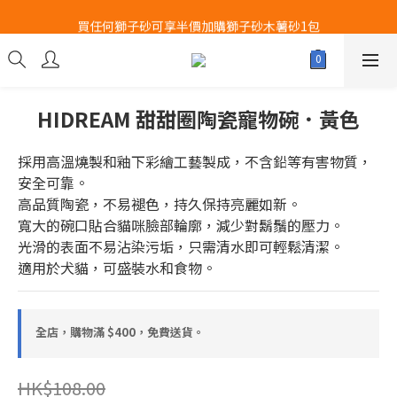
Airbuggy 全線現貨8折！立即點擊火速搶購
買任何獅子砂可享半價加購獅子砂木薯砂1包
Airbuggy 全線現貨8折！立即點擊火速搶購
HIDREAM 甜甜圈陶瓷寵物碗．黃色
採用高溫燒製和釉下彩繪工藝製成，不含鉛等有害物質，
安全可靠。
高品質陶瓷，不易褪色，持久保持亮麗如新。
寬大的碗口貼合貓咪臉部輪廓，減少對鬍鬚的壓力。
光滑的表面不易沾染污垢，只需清水即可輕鬆清潔。
適用於犬貓，可盛裝水和食物。
全店，購物滿 $400，免費送貨。
HK$108.00