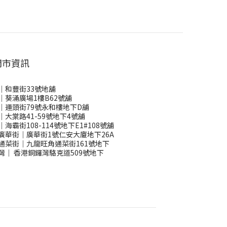
門市資訊
｜和豐街33號地舖
｜葵涌廣場1樓B62號舖
｜運頭街79號永和樓地下D舖
｜大棠路41-59號地下4號舖
｜海霸街108-114號地下E1#108號舖
廣華街｜廣華街1號仁安大廈地下26A
通菜街｜九龍旺角通菜街161號地下
灣
｜
香港銅鑼灣駱克道509號地下