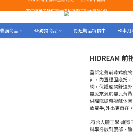
Airbuggy 全線現貨8折！立即點擊火速搶購
買任何獅子砂可享半價加購獅子砂木薯砂1包
Airbuggy 全線現貨8折！立即點擊火速搶購
貓貓商品
🐶狗狗商品
⏰短期品特價中
📢本
HIDREAM
重新定義前背式寵物
計，內置穩固底托，
網，保護寵物舒適外
靈感來源於嬰兒背帶
供貓咪隨時躲藏休息
放雙手,外出更自在
.符合人體工學-護
科學分散到腰部、腹