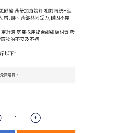
更舒適 背帶加寬設計 相對傳統H型
勒肩, 腰、背部共同受力,穩固不晃
才更舒適 底部採用複合纖維板材質 吸
寵物的不安及不適  
公斤以下*
，免費送貨。