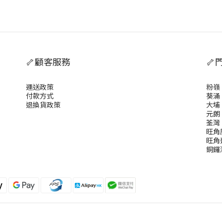
🦴顧客服務
🦴
運送政策
粉嶺
付款方式
葵涌
退換貨政策
大埔
元朗
荃灣
旺角
旺角
銅鑼