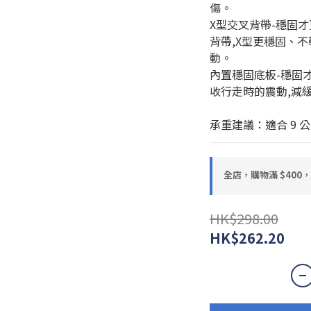
傷。
X型交叉背帶-穩固才
背帶,X型更穩固、不
動。
內置穩固底板-穩固
收行走時的震動,減緩
承重建議：適合 9 
全店，購物滿 $400
HK$298.00
HK$262.20