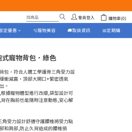
會員登入
購物車(0)
月限定優惠
🫧寵物美容
🚚取貨資訊
📅定期購
立即購買
 前抱式寵物背包．綠色
背包，符合人體工學護脊三角受力設
緩衝減震，頂部大開口+緊密透氣
出。
,根據寵物體型進行改版,袋型設計可
,背在胸前也能隨時注意動態,安心解
。
脊三角受力設計舒適守護腰椎將受力點
部和肩部,防止久背造成的腰椎損