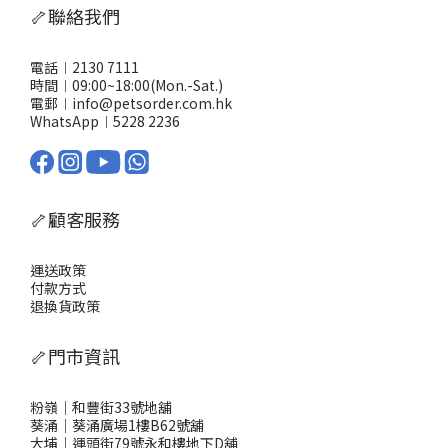
🦴聯絡我們
電話︱2130 7111
時間︱09:00~18:00(Mon.-Sat.)
電郵︱info@petsorder.com.hk
WhatsApp︱
5228 2236
🦴顧客服務
運送政策
付款方式
退換貨政策
🦴門市資訊
粉嶺｜和豐街33號地舖
葵涌｜葵涌廣場1樓B62號舖
大埔｜運頭街79號永和樓地下D舖