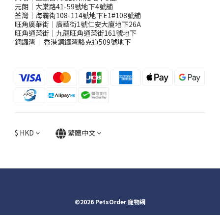
元朗｜大棠路41-59號地下4號舖
荃灣｜海霸街108-114號地下E1#108號舖
旺角廣華街｜廣華街1號仁安大廈地下26A
旺角通菜街｜九龍旺角通菜街161號地下
銅鑼灣
｜
香港銅鑼灣駱克道509號地下
$
HKD
繁體中文
©2026 PetsOrder 寵物網