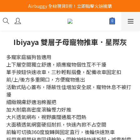
Airbuggy 全線現貨8折！立即點擊火速搶購
Airbuggy 全線現貨8折！立即點擊火速搶購
CURLI瑞士狗帶全款式3折！立即按下搶購
買任何獅子砂可享半價加購獅子砂木薯砂1包
Ibiyaya 雙層子母寵物推車．星際灰
Airbuggy 全線現貨8折！立即點擊火速搶購
多寵家庭貓狗皆適用
上下層空間獨立舒適，順應寵物個性互不干擾
單手按鈕快速收車，三秒輕鬆摺疊，配備收車固定扣
前/上/後方多重開口，方便寵物進出
活動式貼心蓋布，隱蔽性佳增加安全感，寵物休息不被打
擾
細緻親膚舒適泡棉握把
加大耐磨高密度滾輪慳力好推
大片透氣網布，視野廣闊通風不悶熱
大面積透氣網窗硬挺耐抓，快速內掀不占空間
前輪可切換360度旋轉與固定直行，後輪快速煞車
採用高規嬰兒車同級輪胎，四輪按鈕快速拆卸，減震耐磨