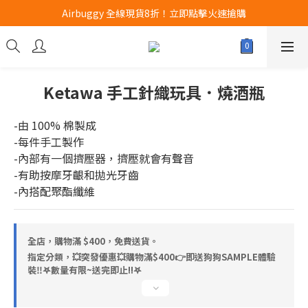
Airbuggy 全線現貨8折！立即點擊火速搶購
Airbuggy 全線現貨8折！立即點擊火速搶購
CURLI瑞士狗帶全款式3折！立即按下搶購
買任何獅子砂可享半價加購獅子砂木薯砂1包
Ketawa 手工針織玩具．燒酒瓶
Airbuggy 全線現貨8折！立即點擊火速搶購
-由 100% 棉製成
-每件手工製作
-內部有一個擠壓器，擠壓就會有聲音
-有助按摩牙齦和拋光牙齒
-內搭配聚酯纖維
全店，購物滿 $400，免費送貨。
指定分類，💥突發優惠💥購物滿$400👉即送狗狗SAMPLE體驗
裝‼️𖤐數量有限~送完即止!!𖤐