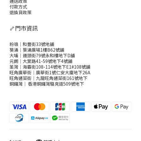
運送政策
付款方式
退換貨政策
🦴門市資訊
粉嶺｜和豐街33號地舖
葵涌｜葵涌廣場1樓B62號舖
大埔｜運頭街79號永和樓地下D舖
元朗｜大棠路41-59號地下4號舖
荃灣｜海霸街108-114號地下E1#108號舖
旺角廣華街｜廣華街1號仁安大廈地下26A
旺角通菜街｜九龍旺角通菜街161號地下
銅鑼灣
｜
香港銅鑼灣駱克道509號地下