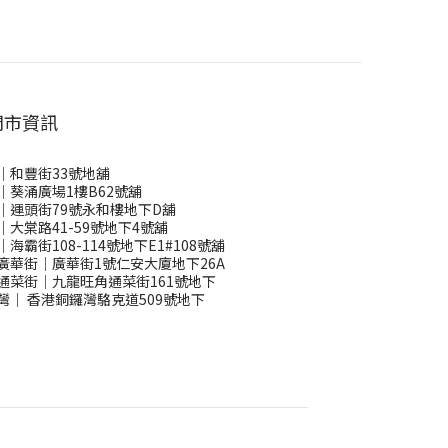
門市資訊
｜和豐街33號地舖
｜葵涌廣場1樓B62號舖
｜運頭街79號永和樓地下D舖
｜大棠路41-59號地下4號舖
｜海霸街108-114號地下E1#108號舖
廣華街｜廣華街1號仁安大廈地下26A
通菜街｜九龍旺角通菜街161號地下
灣
｜
香港銅鑼灣駱克道509號地下