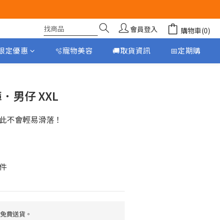
會員登入
購物車(0)
月限定優惠
🫧寵物美容
🚚取貨資訊
📅定期購
立即購買
褲．男仔 XXL
此不會輕易滑落！
件
，免費送貨。