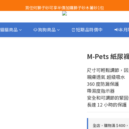
買任何獅子砂可享半價加購獅子砂木薯砂1包
Airbuggy 全線現貨8折！立即點擊火速搶購
Airbuggy 全線現貨8折！立即點擊火速搶購
貓貓商品
🐶狗狗商品
⏰短期品特價中
📢本
M-Pets 紙尿
尺寸可輕鬆調節，因
親膚透氣 超級吸水
360 度防漏保護
帶濕度指示器
安全和可調節的緊固
長達 12 小時的保護
全店，購物滿 $400