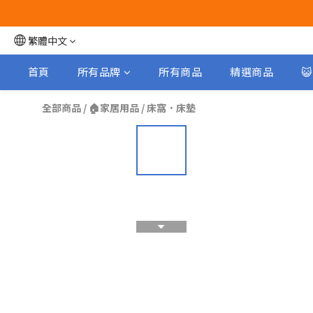
繁體中文
首頁
所有品牌
所有商品
精選商品

全部商品
/
🏠家居用品
/
床窩．床墊