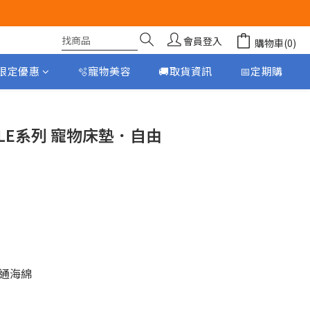
會員登入
購物車(0)
月限定優惠
🫧寵物美容
🚚取貨資訊
📅定期購
立即購買
UZZLE系列 寵物床墊．自由
通海綿