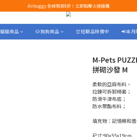
Airbuggy 全線現貨8折！立即點擊火速搶購
Airbuggy 全線現貨8折！立即點擊火速搶購
CURLI瑞士狗帶全款式3折！立即按下搶購
買任何獅子砂可享半價加購獅子砂木薯砂1包
貓貓商品
🐶狗狗商品
⏰短期品特價中
📢本
Airbuggy 全線現貨8折！立即點擊火速搶購
M-Pets P
拼砌沙發 M
柔軟的亞麻布料，
拉鍊可拆卸椅套；
防滑牛津布底；
防水聚酯布料；
填充物：記憶棉和普
尺寸:90x55x19cm