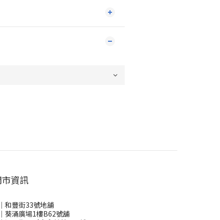
門市資訊
｜和豐街33號地舖
｜葵涌廣場1樓B62號舖