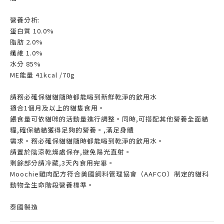
營養分析:
蛋白質 10.0%
脂肪 2.0%
纖維 1.0%
水分 85%
ME能量 41kcal /70g
請務必確保貓貓隨時都能喝到新鮮乾淨的飲用水
適合1個月及以上的貓隻食用。
餵食量可依貓咪的活動量進行調整。同時,可搭配其他營養全面貓
糧,確保貓貓獲得足夠的營養。,滿足身體
需求。務必確保貓貓隨時都能喝到乾淨的飲用水。
請置於陰涼乾燥處保存,避免陽光直射。
剩餘部分請冷藏,3天內食用完畢。
Moochie雞肉配方符合美國飼料管理協會（AAFCO）制定的貓科
動物全生命階段營養標準。
泰國製造