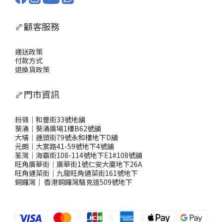
🦴顧客服務
運送政策
付款方式
退換貨政策
🦴門市資訊
粉嶺｜和豐街33號地舖
葵涌｜葵涌廣場1樓B62號舖
大埔｜運頭街79號永和樓地下D舖
元朗｜大棠路41-59號地下4號舖
荃灣｜海霸街108-114號地下E1#108號舖
旺角廣華街｜廣華街1號仁安大廈地下26A
旺角通菜街｜九龍旺角通菜街161號地下
銅鑼灣
｜
香港銅鑼灣駱克道509號地下