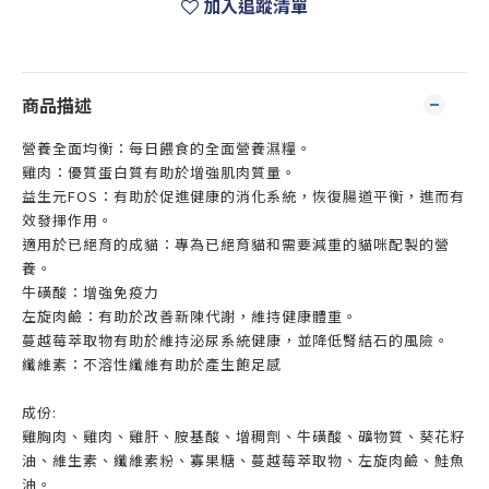
加入追蹤清單
商品描述
營養全面均衡：每日餵食的全面營養濕糧。
雞肉：優質蛋白質有助於增強肌肉質量。
益生元FOS：有助於促進健康的消化系統，恢復腸道平衡，進而有
效發揮作用。
適用於已絕育的成貓：專為已絕育貓和需要減重的貓咪配製的營
養。
牛磺酸：增強免疫力
左旋肉鹼：有助於改善新陳代謝，維持健康體重。
蔓越莓萃取物有助於維持泌尿系統健康，並降低腎結石的風險。
纖維素：不溶性纖維有助於產生飽足感
成份:
雞胸肉、雞肉、雞肝、胺基酸、增稠劑、牛磺酸、礦物質、葵花籽
油、維生素、纖維素粉、寡果糖、蔓越莓萃取物、左旋肉鹼、鮭魚
油。