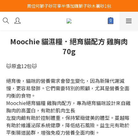
買任何獅子砂可享半價加購獅子砂木薯砂1包
Airbuggy 全線現貨8折！立即點擊火速搶購
Airbuggy 全線現貨8折！立即點擊火速搶購
Moochie 貓濕糧．絕育貓配方 雞胸肉
70g
🐱原盒12包🐱
絕育後，貓咪的營養需求會發生變化，因為新陳代謝減
慢，更容易發胖。它們需要特別的照顧，尤其是營養全面
均衡的食物。
Moochie絕育貓糧 雞胸肉配方，專為絕育貓咪設計來自雞
胸肉的高蛋白，有助於肌肉生長
左旋肉鹼有助於控制體重，保持緊緻健美的體型。蔓越莓
有助於維護泌尿系統健康，降低結石風險。益生元有助於
平衡腸道菌群，增強免疫力營養全面均衡。