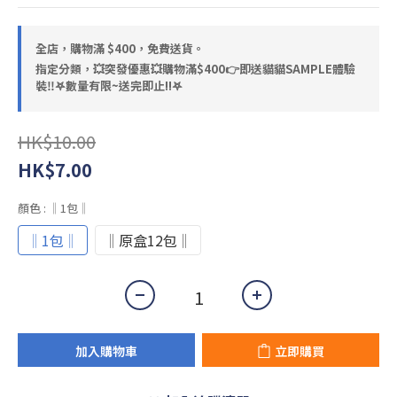
全店，購物滿 $400，免費送貨。
指定分類，💥突發優惠💥購物滿$400👉即送貓貓SAMPLE體驗
裝‼️𖤐數量有限~送完即止!!𖤐
HK$10.00
HK$7.00
顏色
: ‖1包‖
‖1包‖
‖原盒12包‖
加入購物車
立即購買