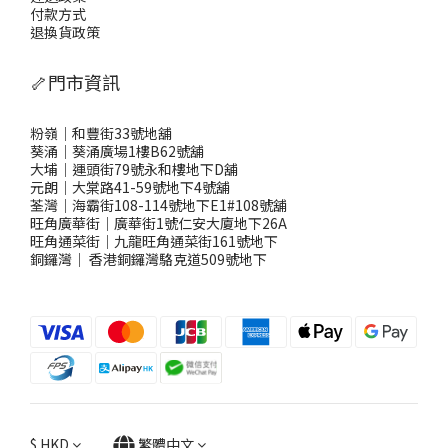
付款方式
退換貨政策
🦴門市資訊
粉嶺｜和豐街33號地舖
葵涌｜葵涌廣場1樓B62號舖
大埔｜運頭街79號永和樓地下D舖
元朗｜大棠路41-59號地下4號舖
荃灣｜海霸街108-114號地下E1#108號舖
旺角廣華街｜廣華街1號仁安大廈地下26A
旺角通菜街｜九龍旺角通菜街161號地下
銅鑼灣
｜
香港銅鑼灣駱克道509號地下
$
HKD
繁體中文