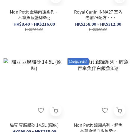
Mon Petit 金裝肉凍系列．
Royal Canin INMA27 室內
吞拿魚及蟹柳85g
老貓7+配方．
1.5kg/3.5kg（貓貓乾糧）
HK$8.40 ~ HK$216.00
HK$158.00 ~ HK$312.00
HK$264.00
HK$360.00
🐱原箱24罐🐱
貓豆 豆腐貓砂 14.5L (原味)
Mon Petit 銀罐系列．鰹魚
吞拿魚伴白飯魚85g
HK$90.00 ~ HK$235.00