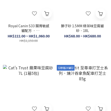
Royal Canin S33 腸胃敏感
獅子砂 1.5MM 綠茶味豆腐貓
貓配方 ．
砂．18L
2kg/4kg/10kg/15kg（貓貓
HK$222.00 ~ HK$1,060.00
HK$68.00 ~ HK$680.00
乾糧）
HK$1,150.00
🐱原箱24罐🐱