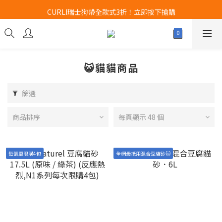
Airbuggy 全線現貨8折！立即點擊火速搶購
CURLI瑞士狗帶全款式3折！立即按下搶購
買任何獅子砂可享半價加購獅子砂木薯砂1包
Airbuggy 全線現貨8折！立即點擊火速搶購
😺貓貓商品
篩選
商品排序
每頁顯示 48 個
每張單限購4包
全網最抵用混合型貓砂🐱