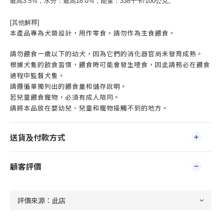
最高3.5%，水分：最高18.0%，能量：338千卡/100公克。
[其他解釋]
本產品專為犬類設計，用作零食。請勿作為主食餵食。
請勿餵食一歲以下的幼犬，因為它們的消化器官尚未發育成熟。
根據犬隻的飲食習慣，餵食時可能會發生噎食，因此請務必在餵食
過程中監督犬隻。
請遵循單獨列出的餵食量和儲存說明。
若兒童餵食寵物，必須有成人陪同。
請將本品放在嬰幼兒、兒童和寵物接觸不到的地方。
送貨及付款方式
顧客評價