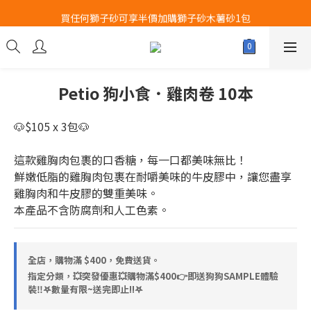
Airbuggy 全線現貨8折！立即點擊火速搶購
買任何獅子砂可享半價加購獅子砂木薯砂1包
Airbuggy 全線現貨8折！立即點擊火速搶購
Petio 狗小食．雞肉卷 10本
🐶$105 x 3包🐶
這款雞胸肉包裹的口香糖，每一口都美味無比！
鮮嫩低脂的雞胸肉包裹在耐嚼美味的牛皮膠中，讓您盡享
雞胸肉和牛皮膠的雙重美味。
本產品不含防腐劑和人工色素。
全店，購物滿 $400，免費送貨。
指定分類，💥突發優惠💥購物滿$400👉即送狗狗SAMPLE體驗
裝‼️𖤐數量有限~送完即止!!𖤐