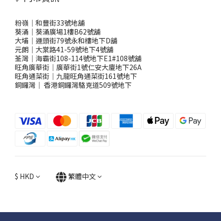
粉嶺｜和豐街33號地舖
葵涌｜葵涌廣場1樓B62號舖
大埔｜運頭街79號永和樓地下D舖
元朗｜大棠路41-59號地下4號舖
荃灣｜海霸街108-114號地下E1#108號舖
旺角廣華街｜廣華街1號仁安大廈地下26A
旺角通菜街｜九龍旺角通菜街161號地下
銅鑼灣
｜
香港銅鑼灣駱克道509號地下
$
HKD
繁體中文